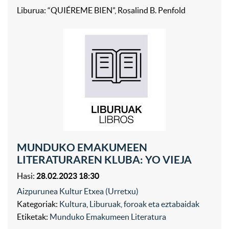
Liburua: “QUIÉREME BIEN”, Rosalind B. Penfold
MUNDUKO EMAKUMEEN
LITERATURAREN KLUBA: YO VIEJA
Hasi:
28.02.2023 18:30
Aizpurunea Kultur Etxea (Urretxu)
Kategoriak:
Kultura
,
Liburuak, foroak eta eztabaidak
Etiketak:
Munduko Emakumeen Literatura