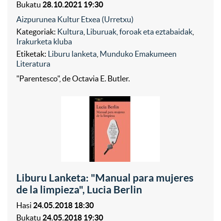
Bukatu
28.10.2021 19:30
Aizpurunea Kultur Etxea (Urretxu)
Kategoriak:
Kultura
,
Liburuak, foroak eta eztabaidak
,
Irakurketa kluba
Etiketak:
Liburu lanketa
,
Munduko Emakumeen
Literatura
"Parentesco", de Octavia E. Butler.
Liburu Lanketa: "Manual para mujeres
de la limpieza", Lucia Berlin
Hasi
24.05.2018 18:30
Bukatu
24.05.2018 19:30