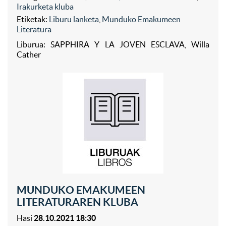
Irakurketa kluba
Etiketak:
Liburu lanketa
,
Munduko Emakumeen
Literatura
Liburua: SAPPHIRA Y LA JOVEN ESCLAVA, Willa
Cather
MUNDUKO EMAKUMEEN
LITERATURAREN KLUBA
Hasi
28.10.2021 18:30