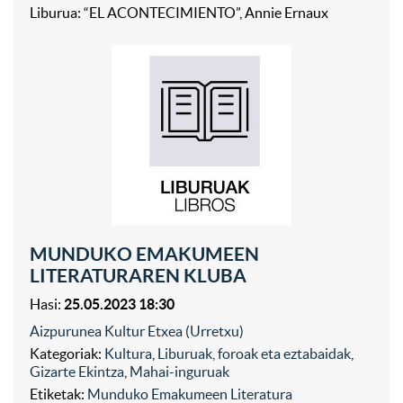
Liburua: “EL ACONTECIMIENTO”, Annie Ernaux
MUNDUKO EMAKUMEEN
LITERATURAREN KLUBA
Hasi:
25.05.2023 18:30
Aizpurunea Kultur Etxea (Urretxu)
Kategoriak:
Kultura
,
Liburuak, foroak eta eztabaidak
,
Gizarte Ekintza
,
Mahai-inguruak
Etiketak:
Munduko Emakumeen Literatura