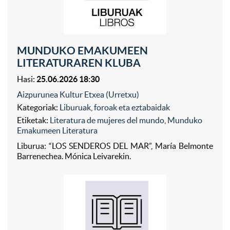
MUNDUKO EMAKUMEEN
LITERATURAREN KLUBA
Hasi:
25.06.2026 18:30
Aizpurunea Kultur Etxea (Urretxu)
Kategoriak:
Liburuak, foroak eta eztabaidak
Etiketak:
Literatura de mujeres del mundo
,
Munduko
Emakumeen Literatura
Liburua: “LOS SENDEROS DEL MAR”, María Belmonte
Barrenechea. Mónica Leivarekin.