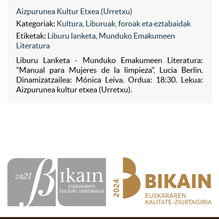
Aizpurunea Kultur Etxea (Urretxu)
Kategoriak:
Kultura
,
Liburuak, foroak eta eztabaidak
Etiketak:
Liburu lanketa
,
Munduko Emakumeen
Literatura
Liburu Lanketa - Munduko Emakumeen Literatura:
"Manual para Mujeres de la limpieza", Lucia Berlin.
Dinamizatzailea: Mónica Leiva. Ordua: 18:30. Lekua:
Aizpurunea kultur etxea (Urretxu).