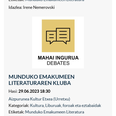
Idazlea: Irene Nemerovski
MUNDUKO EMAKUMEEN
LITERATURAREN KLUBA
Hasi:
29.06.2023 18:30
Aizpurunea Kultur Etxea (Urretxu)
Kategoriak:
Kultura
,
Liburuak, foroak eta eztabaidak
Etiketak:
Munduko Emakumeen Literatura