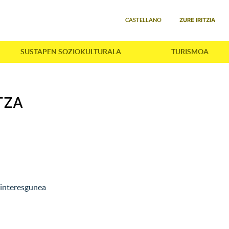
Select your language
ZURE IRITZIA
CASTELLANO
SUSTAPEN SOZIOKULTURALA
TURISMOA
TZA
 interesgunea