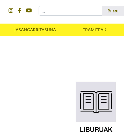
instagram
facebook
youtube
Bilatu
Bilatu
JASANGARRITASUNA
TRAMITEAK