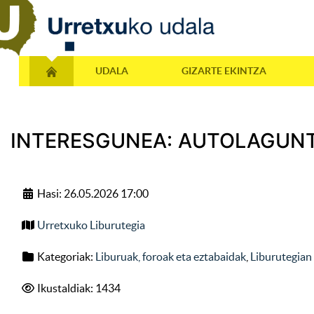
UDALA
GIZARTE EKINTZA
INTERESGUNEA: AUTOLAGUN
Hasi: 26.05.2026 17:00
Urretxuko Liburutegia
Kategoriak:
Liburuak, foroak eta eztabaidak
,
Liburutegian
Ikustaldiak: 1434