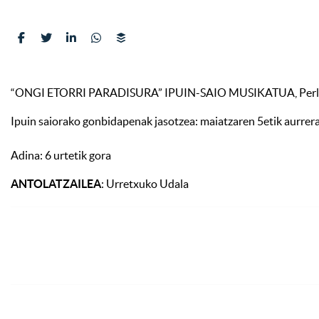
“ONGI ETORRI PARADISURA” IPUIN-SAIO MUSIKATUA, Perli
Ipuin saiorako gonbidapenak jasotzea: maiatzaren 5etik aurrera
Adina: 6 urtetik gora
ANTOLATZAILEA
: Urretxuko Udala