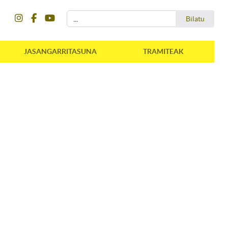
instagram
facebook
youtube
Bilatu
Bilatu
JASANGARRITASUNA
TRAMITEAK