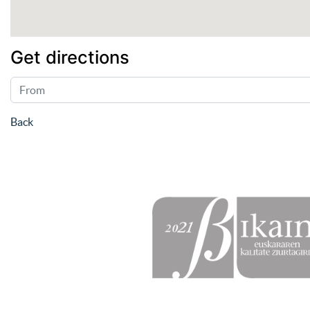
La casa de Cultura de Urretxu permite
a los ciudadanos y las asociaciones de
Urretxu organizar actos (reuniones, pr
esentaciones, ruedas de prensa etc.) qu
Get directions
e aporten algún valor al municipio com
o, por ejemplo, actos de interés cultura
l, actos relacionados con la salud o act
os de interés general para la localidad.
Back