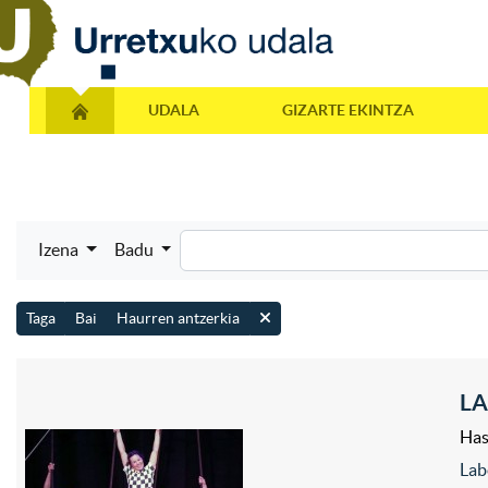
UDALA
GIZARTE EKINTZA
Izena
Badu
Taga
Bai
Haurren antzerkia
LA
Has
Lab