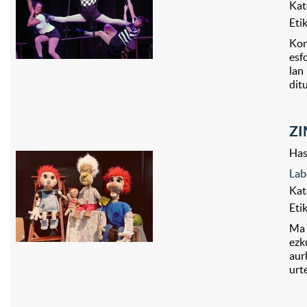
Kat
Eti
Kon
esf
lan
dit
ZI
Has
Lab
Kat
Eti
Ma 
ezk
aur
urt