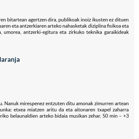
ren bitartean agertzen dira, publikoak inoiz ikusten ez dituen
uaren eta antzerkiaren arteko nahasketak diziplina fisikoa eta
Bi
, umorea, antzerki-egitura eta zirkuko teknika garaikideak
aranja
tu. Nanuk mirespenez entzuten ditu amonak zimurren artean
unka: etxea miatzen aritu da eta aitonaren txapel zaharra
eriko belaunaldien arteko bidaia musikan zehar. 50 min – +3