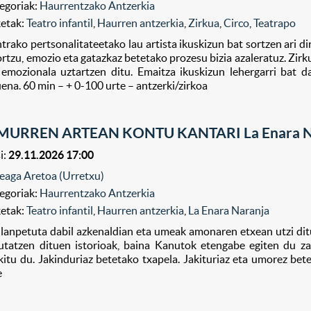
egoriak:
Haurrentzako Antzerkia
ketak:
Teatro infantil
,
Haurren antzerkia
,
Zirkua
,
Circo
,
Teatrapo
trako pertsonalitateetako lau artista ikuskizun bat sortzen ari di
ortzu, emozio eta gatazkaz betetako prozesu bizia azaleratuz. Zirk
 emozionala uztartzen ditu. Emaitza ikuskizun lehergarri bat da
uena. 60 min – + 0-100 urte – antzerki/zirkoa
MURREN ARTEAN KONTU KANTARI La Enara N
i:
29.11.2026 17:00
eaga Aretoa (Urretxu)
egoriak:
Haurrentzako Antzerkia
ketak:
Teatro infantil
,
Haurren antzerkia
,
La Enara Naranja
lanpetuta dabil azkenaldian eta umeak amonaren etxean utzi di
utatzen dituen istorioak, baina Kanutok etengabe egiten du za
kitu du. Jakinduriaz betetako txapela. Jakituriaz eta umorez bet
e