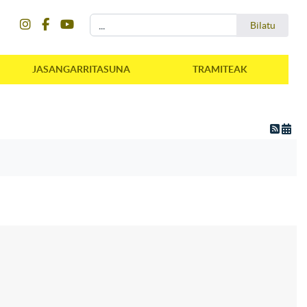
instagram
facebook
youtube
Bilatu
Bilatu
JASANGARRITASUNA
TRAMITEAK