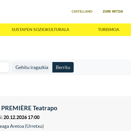
Select your language
ZURE IRITZIA
CASTELLANO
SUSTAPEN SOZIOKULTURALA
TURISMOA
Gehitu iragazkia
Berritu
 PREMIÈRE Teatrapo
i:
20.12.2026 17:00
eaga Aretoa (Urretxu)