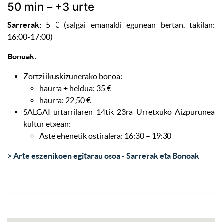
50 min – +3 urte
Sarrerak:
5 € (salgai emanaldi egunean bertan, takilan:
16:00-17:00)
Bonuak:
Zortzi ikuskizunerako bonoa:
haurra + heldua: 35 €
haurra: 22,50 €
SALGAI urtarrilaren 14tik 23ra Urretxuko Aizpurunea
kultur etxean:
Astelehenetik ostiralera: 16:30 – 19:30
> Arte eszenikoen egitarau osoa - Sarrerak eta Bonoak