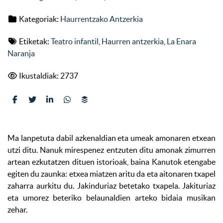
Kategoriak:
Haurrentzako Antzerkia
Etiketak:
Teatro infantil
,
Haurren antzerkia
,
La Enara
Naranja
Ikustaldiak: 2737
Ma lanpetuta dabil azkenaldian eta umeak amonaren etxean
utzi ditu. Nanuk mirespenez entzuten ditu amonak zimurren
artean ezkutatzen dituen istorioak, baina Kanutok etengabe
egiten du zaunka: etxea miatzen aritu da eta aitonaren txapel
zaharra aurkitu du. Jakinduriaz betetako txapela. Jakituriaz
eta umorez beteriko belaunaldien arteko bidaia musikan
zehar.