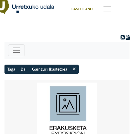
Select your language
CASTELLANO
Taga
Bai
Gainzuri Ikastetxea