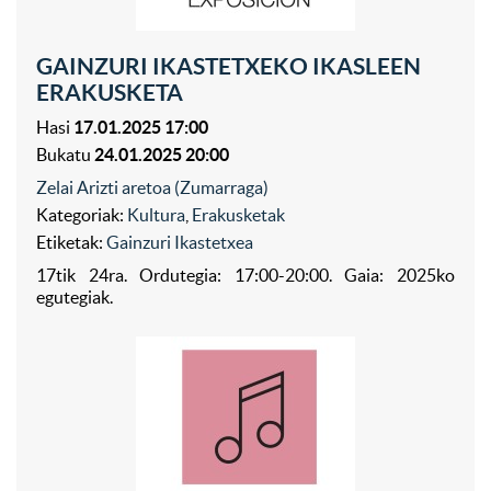
GAINZURI IKASTETXEKO IKASLEEN
ERAKUSKETA
Hasi
17.01.2025 17:00
Bukatu
24.01.2025 20:00
Zelai Arizti aretoa (Zumarraga)
Kategoriak:
Kultura
,
Erakusketak
Etiketak:
Gainzuri Ikastetxea
17tik 24ra. Ordutegia: 17:00-20:00. Gaia: 2025ko
egutegiak.