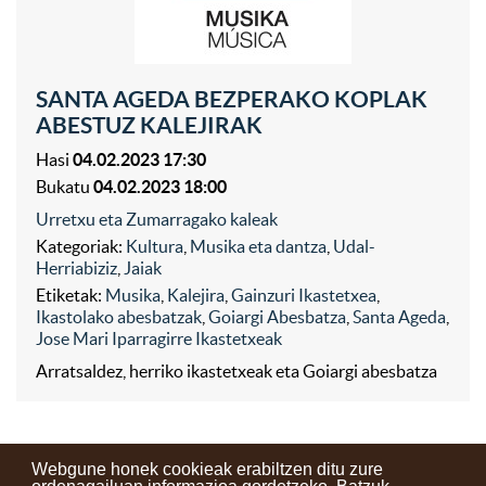
SANTA AGEDA BEZPERAKO KOPLAK
ABESTUZ KALEJIRAK
Hasi
04.02.2023 17:30
Bukatu
04.02.2023 18:00
Urretxu eta Zumarragako kaleak
Kategoriak:
Kultura
,
Musika eta dantza
,
Udal-
Herriabiziz
,
Jaiak
Etiketak:
Musika
,
Kalejira
,
Gainzuri Ikastetxea
,
Ikastolako abesbatzak
,
Goiargi Abesbatza
,
Santa Ageda
,
Jose Mari Iparragirre Ikastetxeak
Arratsaldez, herriko ikastetxeak eta Goiargi abesbatza
Webgune honek cookieak erabiltzen ditu zure