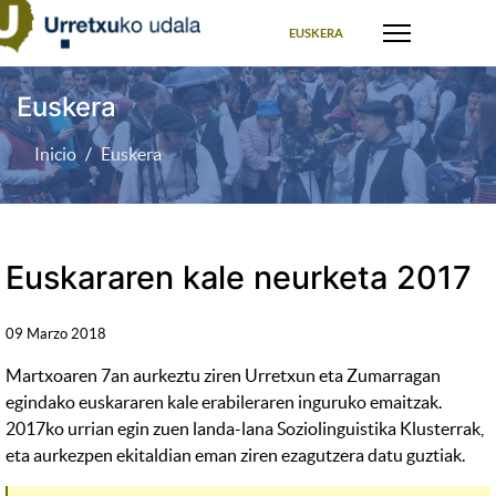
Seleccione su idioma
EUSKERA
Euskera
Inicio
Euskera
Euskararen kale neurketa 2017
09 Marzo 2018
Martxoaren 7an aurkeztu ziren Urretxun eta Zumarragan
egindako euskararen kale erabileraren inguruko emaitzak.
2017ko urrian egin zuen landa-lana Soziolinguistika Klusterrak,
eta aurkezpen ekitaldian eman ziren ezagutzera datu guztiak.