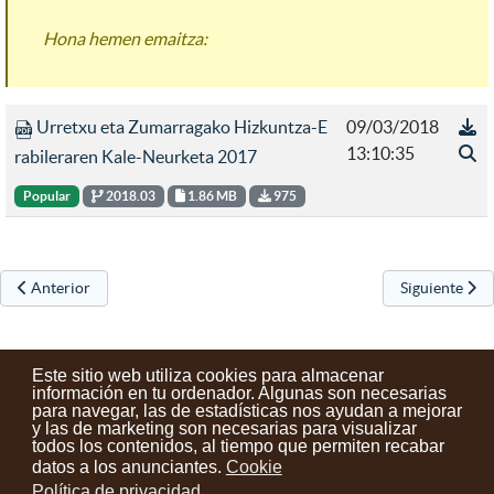
Hona hemen emaitza:
Urretxu eta Zumarragako Hizkuntza-E
09/03/2018
13:10:35
rabileraren Kale-Neurketa 2017
Popular
2018.03
1.86 MB
975
Artículo anterior: 2018ko Bertso paper lehiaketako sariak banatu dira
Artículo sigui
Anterior
Siguiente
Este sitio web utiliza cookies para almacenar
información en tu ordenador. Algunas son necesarias
para navegar, las de estadísticas nos ayudan a mejorar
y las de marketing son necesarias para visualizar
Contactos
Condiciones de uso
Aviso legal
Noticias
todos los contenidos, al tiempo que permiten recabar
datos a los anunciantes.
Cookie
Tu opinión cuenta
Política de privacidad