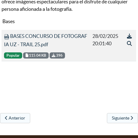
ofrece imágenes espectaculares para el disfrute de cualquier
persona aficionada a la fotografía.
Bases
BASES CONCURSO DE FOTOGRAF
28/02/2025
20:01:40
IA UZ - TRAIL 25.pdf
Popular
115.04 KB
396
Artículo anterior: El Ayuntamiento de Urretxu continúa con la renovac
Artículo sigui
Anterior
Siguiente