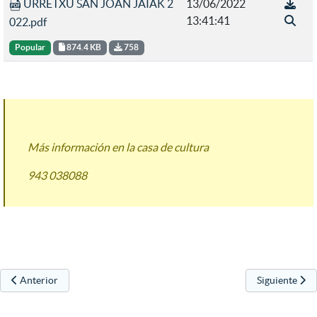
URRETXU SAN JOAN JAIAK 2
13/06/2022
13:41:41
022.pdf
Popular
874.4 KB
758
Más información en la casa de cultura
943 038088
Artículo anterior: Repartidos los premios florales 2022
Artículo sigu
Anterior
Siguiente