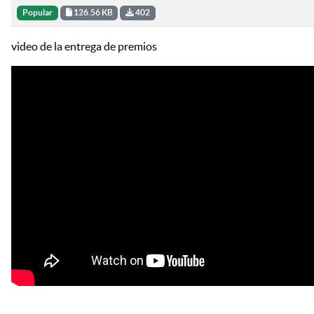
Popular
126.56 KB
402
video de la entrega de premios