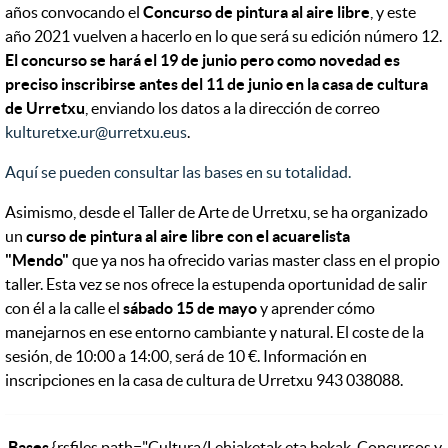
años convocando el
Concurso de pintura al aire libre
, y este
año 2021 vuelven a hacerlo en lo que será su edición número 12.
El concurso se hará el 19 de junio pero como novedad es
preciso inscribirse antes del 11 de junio en la casa de cultura
de Urretxu
, enviando los datos a la dirección de correo
kulturetxe.ur@urretxu.eus
.
Aquí se pueden consultar las bases en su totalidad.
Asimismo, desde el Taller de Arte de Urretxu, se ha organizado
un
curso de pintura al aire libre con el acuarelista
"Mendo"
que ya nos ha ofrecido varias master class en el propio
taller. Esta vez se nos ofrece la estupenda oportunidad de salir
con él a la calle el
sábado 15 de mayo
y aprender cómo
manejarnos en ese entorno cambiante y natural. El coste de la
sesión, de 10:00 a 14:00, será de 10 €. Información en
inscripciones en la casa de cultura de Urretxu 943 038088.
Bases
{rsfiles path="Cultura/Lehiaketak eta bekak_Concursos y