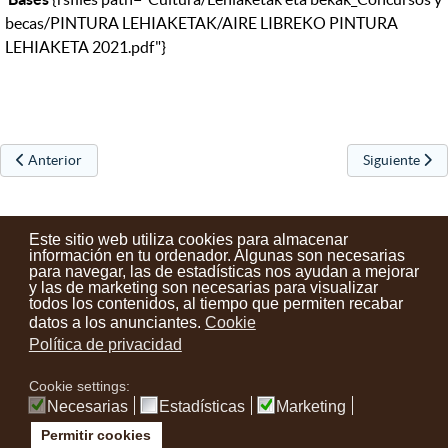
becas/PINTURA LEHIAKETAK/AIRE LIBREKO PINTURA
LEHIAKETA 2021.pdf"}
Artículo anterior: Josu Maroto presenta en Urretxu "Masala Soul Proj
Artículo sigui
Anterior
Siguiente
Este sitio web utiliza cookies para almacenar
información en tu ordenador. Algunas son necesarias
para navegar, las de estadísticas nos ayudan a mejorar
y las de marketing son necesarias para visualizar
Contactos
Condiciones de uso
Aviso legal
Noticias
todos los contenidos, al tiempo que permiten recabar
datos a los anunciantes.
Cookie
Tu opinión cuenta
Política de privacidad
Cookie settings:
instagram
facebook
youtube
Necesarias
Estadísticas
Marketing
Permitir cookies