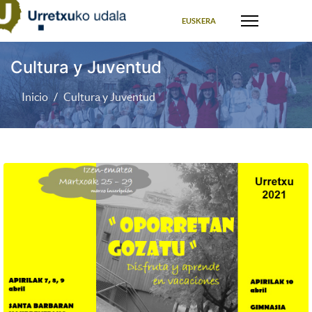
Seleccione su idioma
EUSKERA
Cultura y Juventud
Inicio
Cultura y Juventud