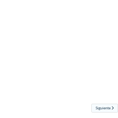
Artículo sigu
Siguiente