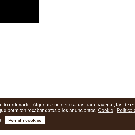
en tu ordenador. Algunas son necesarias para navegar, las de e
 que permiten recabar datos a los anunciantes.
Cookie
Política
g
Permitir cookies
ión cuenta