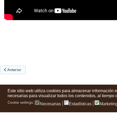
Artículo anterior: Premios florales de Urretxu y Zumarraga 2020
Anterior
Este sitio web utiliza cookies para almacenar información 
necesarias para visualizar todos los contenidos, al tiempo
Cookie settings:
Necesarias
Estadísticas
Marketin
Contactos
Condiciones de uso
Aviso legal
Noticias
Tu opin