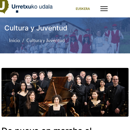
Seleccione su idioma
EUSKERA
Cultura y Juventud
Inicio
Cultura y Juventud