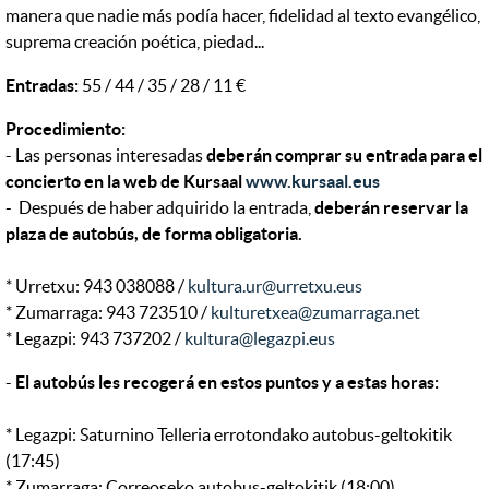
manera que nadie más podía hacer, fidelidad al texto evangélico,
suprema creación poética, piedad...
Entradas:
55 / 44 / 35 / 28 / 11 €
Procedimiento:
- Las personas interesadas
deberán comprar su entrada para el
concierto en la web de Kursaal
www.kursaal.eus
- Después de haber adquirido la entrada,
deberán reservar la
plaza de autobús, de forma obligatoria.
* Urretxu: 943 038088 /
kultura.ur@urretxu.eus
* Zumarraga: 943 723510 /
kulturetxea@zumarraga.net
* Legazpi: 943 737202 /
kultura@legazpi.eus
-
El autobús les recogerá en estos puntos y a estas horas:
* Legazpi: Saturnino Telleria errotondako autobus-geltokitik
(17:45)
* Zumarraga: Correoseko autobus-geltokitik (18:00)