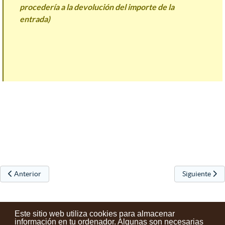
procedería a la devolución del importe de la
entrada)
Artículo anterior: Presentación del libro "Babesleak - Protectoras" en 
Artículo sigu
Anterior
Siguiente
Este sitio web utiliza cookies para almacenar
información en tu ordenador. Algunas son necesarias