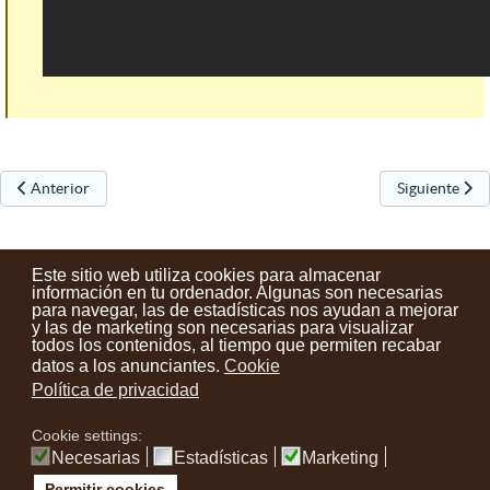
Artículo anterior: DECLARACION DEL AYUNTAMIENTO DE URRETX
Artículo sigui
Anterior
Siguiente
Este sitio web utiliza cookies para almacenar
información en tu ordenador. Algunas son necesarias
para navegar, las de estadísticas nos ayudan a mejorar
y las de marketing son necesarias para visualizar
Contactos
Condiciones de uso
Aviso legal
Noticias
todos los contenidos, al tiempo que permiten recabar
datos a los anunciantes.
Cookie
Tu opinión cuenta
Política de privacidad
Cookie settings:
instagram
facebook
youtube
Necesarias
Estadísticas
Marketing
Permitir cookies