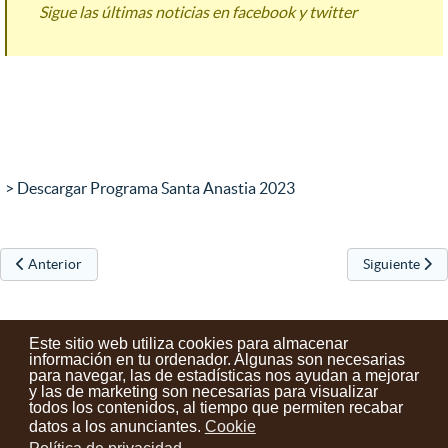
Sigue las últimas noticias en facebook y twitter
> Descargar Programa Santa Anastia 2023
Artículo anterior: EXCURSIÓN MINERALÓGICA A LA RIOJA: Navajún 
Artículo sigui
Anterior
Siguiente
Este sitio web utiliza cookies para almacenar
información en tu ordenador. Algunas son necesarias
para navegar, las de estadísticas nos ayudan a mejorar
y las de marketing son necesarias para visualizar
Contactos
Condiciones de uso
Aviso legal
Noticias
todos los contenidos, al tiempo que permiten recabar
datos a los anunciantes.
Cookie
Tu opinión cuenta