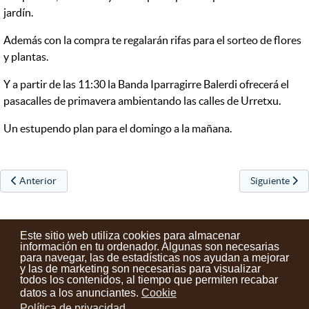
jardín.
Además con la compra te regalarán rifas para el sorteo de flores
y plantas.
Y a partir de las 11:30 la Banda Iparragirre Balerdi ofrecerá el
pasacalles de primavera ambientando las calles de Urretxu.
Un estupendo plan para el domingo a la mañana.
Artículo anterior: Autobús para asistir al concierto homenaje a Iparra
Artículo sigu
Anterior
Siguiente
Este sitio web utiliza cookies para almacenar
información en tu ordenador. Algunas son necesarias
para navegar, las de estadísticas nos ayudan a mejorar
y las de marketing son necesarias para visualizar
Contactos
Condiciones de uso
Aviso legal
Noticias
todos los contenidos, al tiempo que permiten recabar
datos a los anunciantes.
Cookie
Tu opinión cuenta
Política de privacidad