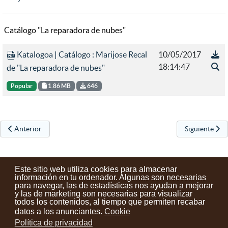
Catálogo "La reparadora de nubes"
Katalogoa | Catálogo : Marijose Recal
10/05/2017
18:14:47
de "La reparadora de nubes"
Popular
1.86 MB
646
Artículo anterior: El museo Urrelur celebró con música y baile el Día 
Artículo sigu
Anterior
Siguiente
Este sitio web utiliza cookies para almacenar
información en tu ordenador. Algunas son necesarias
para navegar, las de estadísticas nos ayudan a mejorar
y las de marketing son necesarias para visualizar
Contactos
Condiciones de uso
Aviso legal
Noticias
todos los contenidos, al tiempo que permiten recabar
datos a los anunciantes.
Cookie
Tu opinión cuenta
Política de privacidad