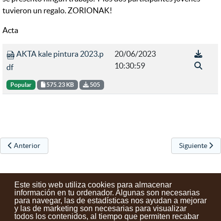
tuvieron un regalo. ZORIONAK!
Acta
AKTA kale pintura 2023.p
20/06/2023
10:30:59
df
Popular
575.23 KB
505
Artículo anterior: Reunión organizativa para fiestas de Santa Anastasi
Artículo sigu
Anterior
Siguiente
Este sitio web utiliza cookies para almacenar
información en tu ordenador. Algunas son necesarias
para navegar, las de estadísticas nos ayudan a mejorar
y las de marketing son necesarias para visualizar
Contactos
Condiciones de uso
Aviso legal
Noticias
todos los contenidos, al tiempo que permiten recabar