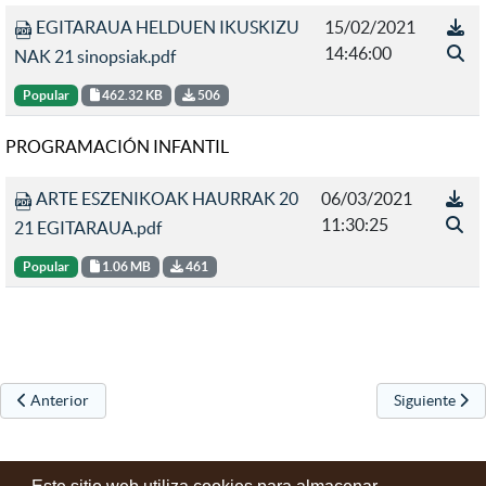
EGITARAUA HELDUEN IKUSKIZU
15/02/2021
14:46:00
NAK 21 sinopsiak.pdf
Popular
462.32 KB
506
PROGRAMACIÓN INFANTIL
ARTE ESZENIKOAK HAURRAK 20
06/03/2021
11:30:25
21 EGITARAUA.pdf
Popular
1.06 MB
461
Artículo anterior: Esculturas municipales en espacios públicos abierto
Artículo sigu
Anterior
Siguiente