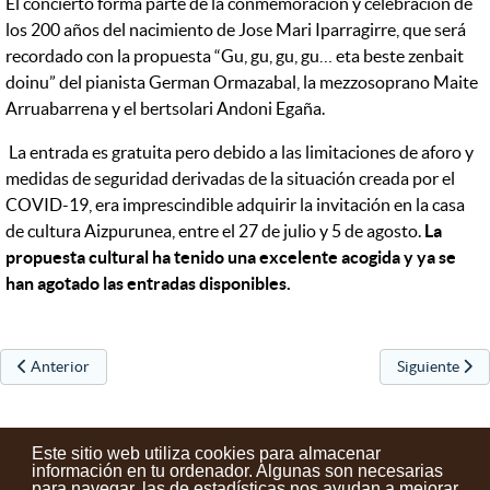
El concierto forma parte de la conmemoración y celebración de
los 200 años del nacimiento de Jose Mari Iparragirre, que será
recordado con la propuesta “Gu, gu, gu, gu… eta beste zenbait
doinu” del pianista German Ormazabal, la mezzosoprano Maite
Arruabarrena y el bertsolari Andoni Egaña.
La entrada es gratuita pero debido a las limitaciones de aforo y
medidas de seguridad derivadas de la situación creada por el
COVID-19, era imprescindible adquirir la invitación en la casa
de cultura Aizpurunea, entre el 27 de julio y 5 de agosto.
La
propuesta cultural ha tenido una excelente acogida y ya se
han agotado las entradas disponibles.
Artículo anterior: Termina la Euskal Encounter 28
Artículo sigu
Anterior
Siguiente
Este sitio web utiliza cookies para almacenar
información en tu ordenador. Algunas son necesarias
para navegar, las de estadísticas nos ayudan a mejorar