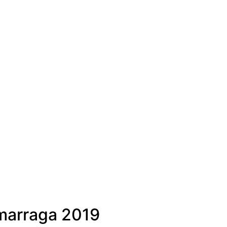
Bu
umarraga 2019