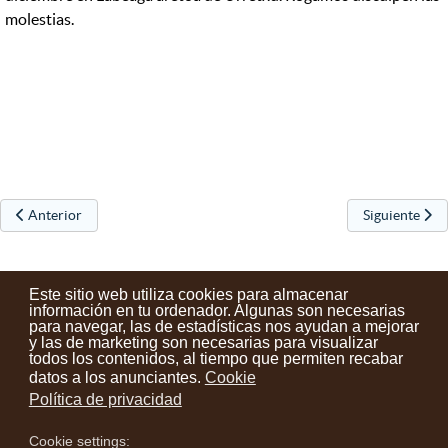
molestias.
Artículo anterior: Entregados los premios de los concursos de Navida
Artículo sigui
Anterior
Siguiente
Este sitio web utiliza cookies para almacenar
información en tu ordenador. Algunas son necesarias
para navegar, las de estadísticas nos ayudan a mejorar
y las de marketing son necesarias para visualizar
Contactos
Condiciones de uso
Aviso legal
Noticias
todos los contenidos, al tiempo que permiten recabar
datos a los anunciantes.
Cookie
Tu opinión cuenta
Política de privacidad
Cookie settings:
instagram
facebook
youtube