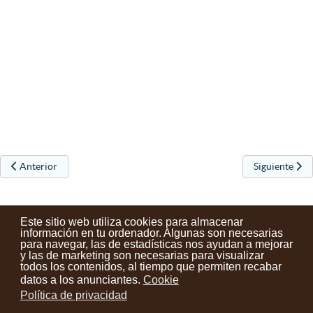
Artículo anterior: La exposición "Irriak / Sonrisas" en Urretxu
Artículo sigu
Anterior
Siguiente
Este sitio web utiliza cookies para almacenar
información en tu ordenador. Algunas son necesarias
para navegar, las de estadísticas nos ayudan a mejorar
y las de marketing son necesarias para visualizar
Contactos
Condiciones de uso
Aviso legal
Noticias
todos los contenidos, al tiempo que permiten recabar
datos a los anunciantes.
Cookie
Tu opinión cuenta
Política de privacidad