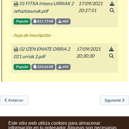
01 FITXA Irteera URRIAK 2
17/09/2021
20:27:51
zehaztasunak.pdf
Popular
811.73 KB
483
- hoja de inscripción
02 IZEN EMATE ORRIA 2
17/09/2021
20:30:30
021 urriak 2.pdf
Popular
324.66 KB
444
Artículo anterior: Jornadas europeas del patrimonio
Artículo sigu
Anterior
Siguiente
Este sitio web utiliza cookies para almacenar
información en tu ordenador. Algunas son necesarias