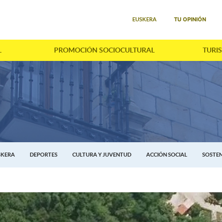
Seleccione su idioma
TU OPINIÓN
EUSKERA
L
PROMOCIÓN SOCIOCULTURAL
TURI
SKERA
DEPORTES
CULTURA Y JUVENTUD
ACCIÓN SOCIAL
SOSTEN