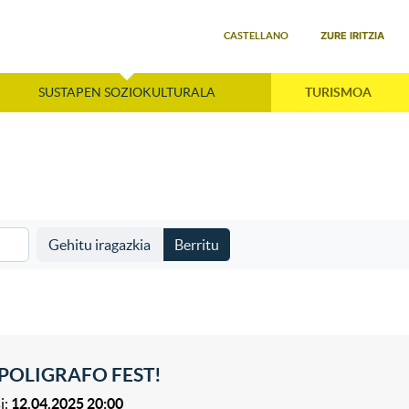
Select your language
ZURE IRITZIA
CASTELLANO
SUSTAPEN SOZIOKULTURALA
TURISMOA
Gehitu iragazkia
Berritu
 POLIGRAFO FEST!
i:
12.04.2025 20:00