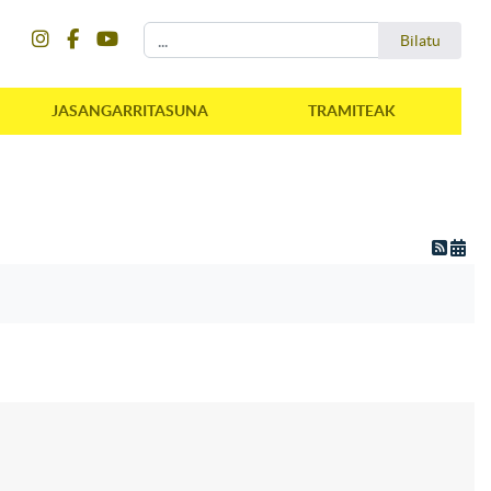
instagram
facebook
youtube
Bilatu
Bilatu
JASANGARRITASUNA
TRAMITEAK