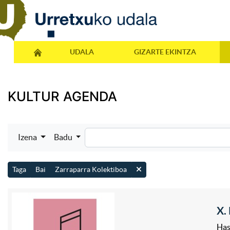
UDALA
GIZARTE EKINTZA
KULTUR AGENDA
Izena
Badu
Taga
Bai
Zarraparra Kolektiboa
X.
Has