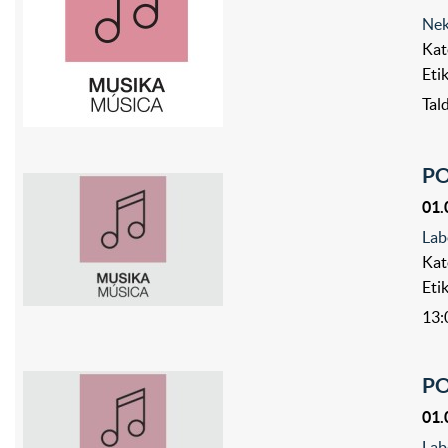
Nek
Kat
Eti
Ta
PO
01.
Lab
Kat
Eti
13:
PO
01.
Lab