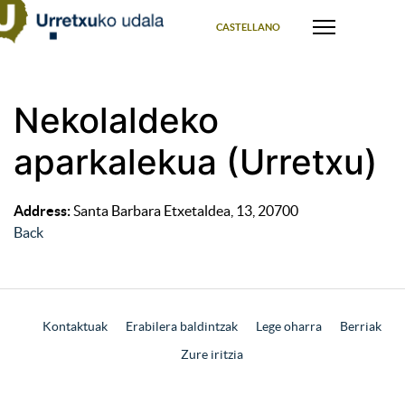
Select your language
CASTELLANO
Nekolaldeko
aparkalekua (Urretxu)
Address:
Santa Barbara Etxetaldea, 13, 20700
Back
Kontaktuak
Erabilera baldintzak
Lege oharra
Berriak
Zure iritzia