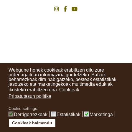
instagram
facebook
youtube
Webgune honek cookieak erabiltzen ditu zure
ordenagailuan informazioa gordetzeko. Batzuk
beharrezkoak dira nabigatzeko, besteak estatistikak
jasotzeko eta marketingekoak multimedia edukiak
ikusteko erabiltzen dira.
Cookieak
Pribatutasun politika
Cookie settings:
Derrigorrezkoak
Estatistikak
Marketinga
Cookieak baimendu