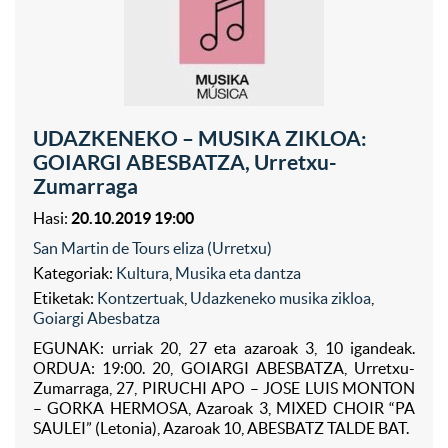
UDAZKENEKO – MUSIKA ZIKLOA:
GOIARGI ABESBATZA, Urretxu-
Zumarraga
Hasi:
20.10.2019 19:00
San Martin de Tours eliza (Urretxu)
Kategoriak:
Kultura
,
Musika eta dantza
Etiketak:
Kontzertuak
,
Udazkeneko musika zikloa
,
Goiargi Abesbatza
EGUNAK: urriak 20, 27 eta azaroak 3, 10 igandeak.
ORDUA: 19:00. 20, GOIARGI ABESBATZA, Urretxu-
Zumarraga, 27, PIRUCHI APO – JOSE LUIS MONTON
– GORKA HERMOSA, Azaroak 3, MIXED CHOIR “PA
SAULEI” (Letonia), Azaroak 10, ABESBATZ TALDE BAT.