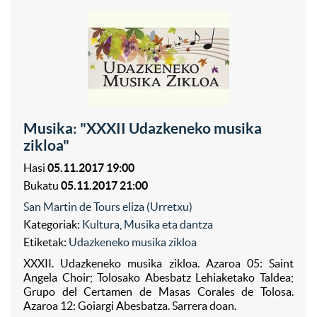
Musika: "XXXII Udazkeneko musika
zikloa"
Hasi
05.11.2017 19:00
Bukatu
05.11.2017 21:00
San Martin de Tours eliza (Urretxu)
Kategoriak:
Kultura
,
Musika eta dantza
Etiketak:
Udazkeneko musika zikloa
XXXII. Udazkeneko musika zikloa. Azaroa 05: Saint
Angela Choir; Tolosako Abesbatz Lehiaketako Taldea;
Grupo del Certamen de Masas Corales de Tolosa.
Azaroa 12: Goiargi Abesbatza. Sarrera doan.