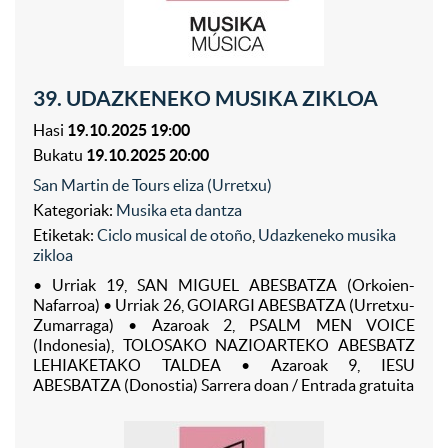
39. UDAZKENEKO MUSIKA ZIKLOA
Hasi
19.10.2025 19:00
Bukatu
19.10.2025 20:00
San Martin de Tours eliza (Urretxu)
Kategoriak:
Musika eta dantza
Etiketak:
Ciclo musical de otoño
,
Udazkeneko musika
zikloa
• Urriak 19, SAN MIGUEL ABESBATZA (Orkoien-
Nafarroa) • Urriak 26, GOIARGI ABESBATZA (Urretxu-
Zumarraga) • Azaroak 2, PSALM MEN VOICE
(Indonesia), TOLOSAKO NAZIOARTEKO ABESBATZ
LEHIAKETAKO TALDEA • Azaroak 9, IESU
ABESBATZA (Donostia) Sarrera doan / Entrada gratuita