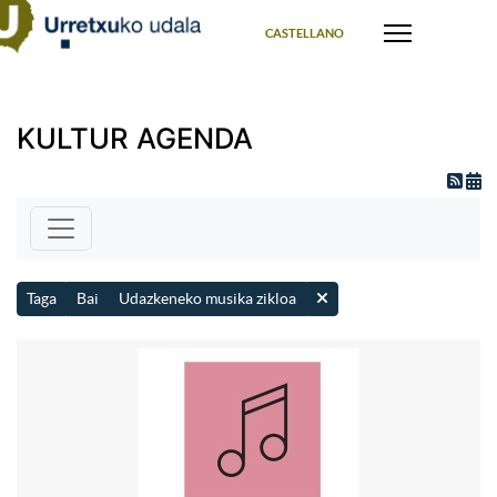
Select your language
CASTELLANO
KULTUR AGENDA
Taga
Bai
Udazkeneko musika zikloa