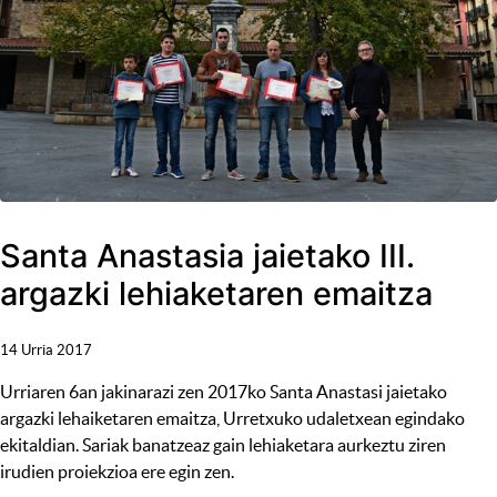
Santa Anastasia jaietako III.
argazki lehiaketaren emaitza
14 Urria 2017
Urriaren 6an jakinarazi zen 2017ko Santa Anastasi jaietako
argazki lehaiketaren emaitza, Urretxuko udaletxean egindako
ekitaldian. Sariak banatzeaz gain lehiaketara aurkeztu ziren
irudien proiekzioa ere egin zen.