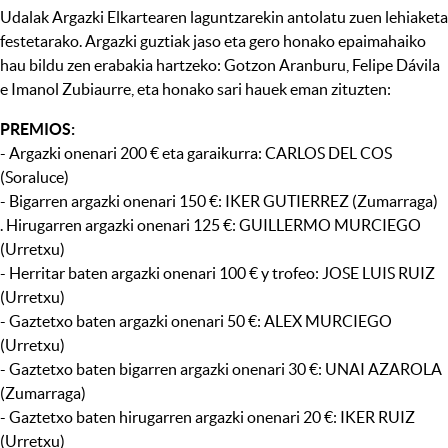
Udalak Argazki Elkartearen laguntzarekin antolatu zuen lehiaketa
festetarako. Argazki guztiak jaso eta gero honako epaimahaiko
hau bildu zen erabakia hartzeko: Gotzon Aranburu, Felipe Dávila
e Imanol Zubiaurre, eta honako sari hauek eman zituzten:
PREMIOS:
- Argazki onenari 200 € eta garaikurra: CARLOS DEL COS
(Soraluce)
- Bigarren argazki onenari 150 €: IKER GUTIERREZ (Zumarraga)
. Hirugarren argazki onenari 125 €: GUILLERMO MURCIEGO
(Urretxu)
- Herritar baten argazki onenari 100 € y trofeo: JOSE LUIS RUIZ
(Urretxu)
- Gaztetxo baten argazki onenari 50 €: ALEX MURCIEGO
(Urretxu)
- Gaztetxo baten bigarren argazki onenari 30 €: UNAI AZAROLA
(Zumarraga)
- Gaztetxo baten hirugarren argazki onenari 20 €: IKER RUIZ
(Urretxu)