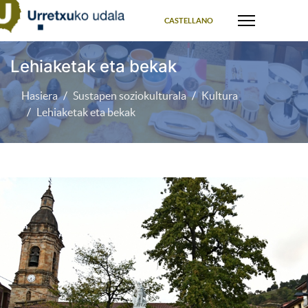
Select your language
CASTELLANO
Lehiaketak eta bekak
Hasiera
Sustapen soziokulturala
Kultura
Lehiaketak eta bekak