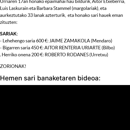
Urriaren 17an honako epaimahai hau bildurik, Aitor Etxeberria,
Luis Laskurain eta Barbara Stammel (margolariak), eta
aurkeztutako 33 lanak azterturik, eta honako sari hauek eman
zituzten:
SARIAK:
- Lehehengo saria 600 €: JAIME ZAMAKOLA (Mendaro)
- Bigarren saria 450 €: AITOR RENTERIA URIARTE (Bilbo)
. Herriko onena 200 €: ROBERTO RODANES (Urretxu)
ZORIONAK!
Hemen sari banaketaren bideoa: