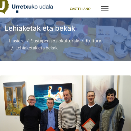
Select your language
CASTELLANO
Lehiaketak eta bekak
Hasiera
Sustapen soziokulturala
Kultura
Lehiaketak eta bekak