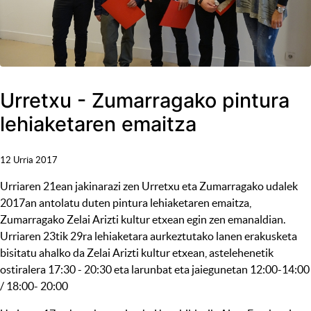
Urretxu - Zumarragako pintura
lehiaketaren emaitza
12 Urria 2017
Urriaren 21ean jakinarazi zen Urretxu eta Zumarragako udalek
2017an antolatu duten pintura lehiaketaren emaitza,
Zumarragako Zelai Arizti kultur etxean egin zen emanaldian.
Urriaren 23tik 29ra lehiaketara aurkeztutako lanen erakusketa
bisitatu ahalko da Zelai Arizti kultur etxean, astelehenetik
ostiralera 17:30 - 20:30 eta larunbat eta jaiegunetan 12:00-14:00
/ 18:00- 20:00