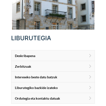
LIBURUTEGIA
Deskribapena
Zerbitzuak
Intereseko beste datu batzuk
Liburutegiko bazkide izateko
Ordutegia eta kontaktu datuak