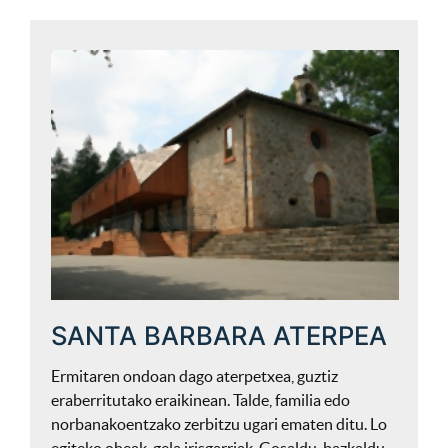
SANTA BARBARA ATERPEA
Ermitaren ondoan dago aterpetxea, guztiz
eraberritutako eraikinean. Talde, familia edo
norbanakoentzako zerbitzu ugari ematen ditu. Lo