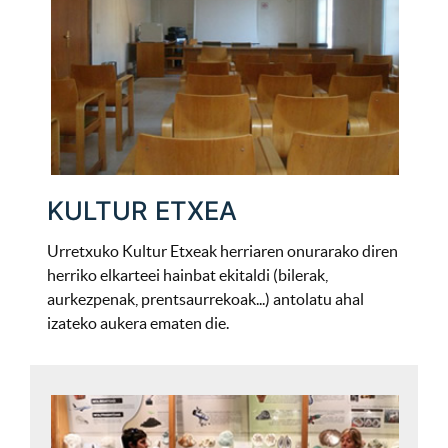
KULTUR ETXEA
Urretxuko Kultur Etxeak herriaren onurarako diren
herriko elkarteei hainbat ekitaldi (bilerak,
aurkezpenak, prentsaurrekoak...) antolatu ahal
izateko aukera ematen die.