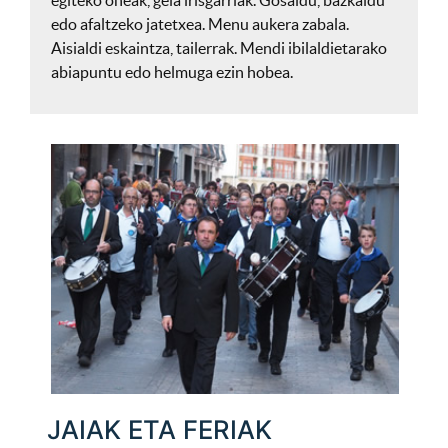
egiteko oheak, gela irisgarriak. Gosaldu, bazkaldu
edo afaltzeko jatetxea. Menu aukera zabala.
Aisialdi eskaintza, tailerrak. Mendi ibilaldietarako
abiapuntu edo helmuga ezin hobea.
JAIAK ETA FERIAK