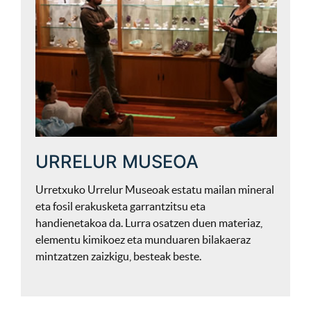
URRELUR MUSEOA
Urretxuko Urrelur Museoak estatu mailan mineral
eta fosil erakusketa garrantzitsu eta
handienetakoa da. Lurra osatzen duen materiaz,
elementu kimikoez eta munduaren bilakaeraz
mintzatzen zaizkigu, besteak beste.