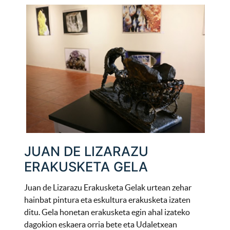
JUAN DE LIZARAZU
ERAKUSKETA GELA
Juan de Lizarazu Erakusketa Gelak urtean zehar
hainbat pintura eta eskultura erakusketa izaten
ditu. Gela honetan erakusketa egin ahal izateko
dagokion eskaera orria bete eta Udaletxean