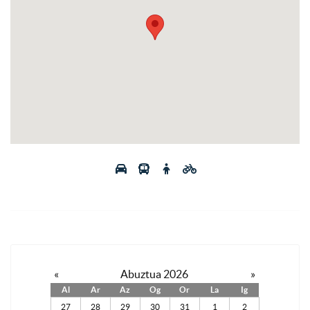
«
Abuztua 2026
»
Al
Ar
Az
Og
Or
La
Ig
27
28
29
30
31
1
2