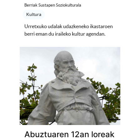
Berriak Sustapen Soziokulturala
Kultura
Urretxuko udalak udazkeneko ikastaroen
berri eman du iraileko kultur agendan.
Abuztuaren 12an loreak