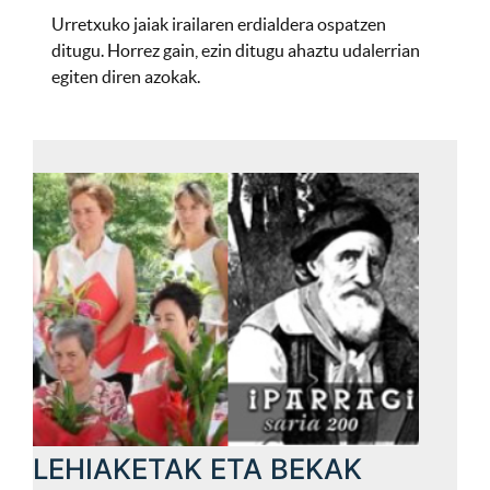
Urretxuko jaiak irailaren erdialdera ospatzen
ditugu. Horrez gain, ezin ditugu ahaztu udalerrian
egiten diren azokak.
LEHIAKETAK ETA BEKAK