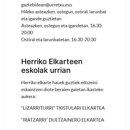
gaztebidean@urretxu.eus
Hileko asteazken, ostegun, ostiral, larunbat
eta igande guztietan
Asteazken, ostegun eta igandetan, 16.30-
20:00
Ostiral eta larunbatetan, 16:30-20:30
Herriko Elkarteen
eskolak urrian
Herriko elkarte hauek guztiek edozeini
eskaintzen diote beraien gaietan ikasteko
aukera:
“LIZARRITURRI” TXISTULARI ELKARTEA
“IRATZARRI” DULTZAINERO ELKARTEA