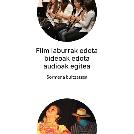
Film laburrak edota
bideoak edota
audioak egitea
Sormena bultzatzea