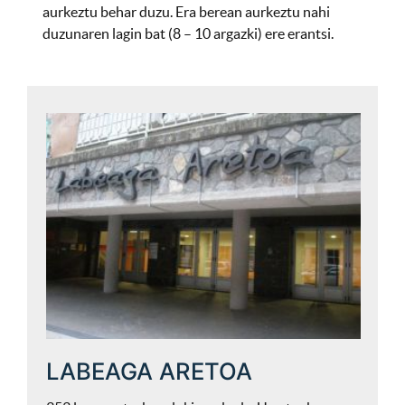
aurkeztu behar duzu. Era berean aurkeztu nahi
duzunaren lagin bat (8 – 10 argazki) ere erantsi.
LABEAGA ARETOA