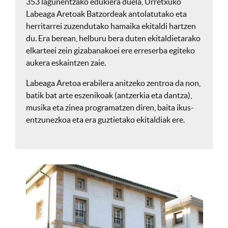
353 lagunentzako edukiera duela, Urretxuko
Labeaga Aretoak Batzordeak antolatutako eta
herritarrei zuzendutako hamaika ekitaldi hartzen
du. Era berean, helburu bera duten ekitaldietarako
elkarteei zein gizabanakoei ere erreserba egiteko
aukera eskaintzen zaie.
Labeaga Aretoa erabilera anitzeko zentroa da non,
batik bat arte eszenikoak (antzerkia eta dantza),
musika eta zinea programatzen diren, baita ikus-
entzunezkoa eta era guztietako ekitaldiak ere.