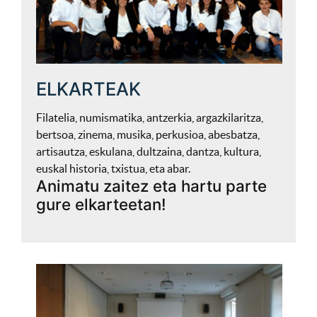
ELKARTEAK
Filatelia, numismatika, antzerkia, argazkilaritza,
bertsoa, zinema, musika, perkusioa, abesbatza,
artisautza, eskulana, dultzaina, dantza, kultura,
euskal historia, txistua, eta abar.
Animatu zaitez eta hartu parte
gure elkarteetan!