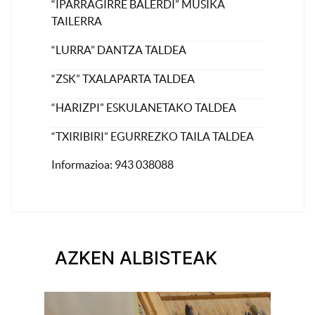
“IPARRAGIRRE BALERDI” MUSIKA
TAILERRA
“LURRA” DANTZA TALDEA
“ZSK” TXALAPARTA TALDEA
“HARIZPI” ESKULANETAKO TALDEA
“TXIRIBIRI” EGURREZKO TAILA TALDEA
Informazioa: 943 038088
AZKEN ALBISTEAK