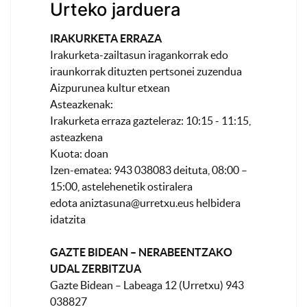
Urteko jarduera
IRAKURKETA ERRAZA
Irakurketa-zailtasun iragankorrak edo
iraunkorrak dituzten pertsonei zuzendua
Aizpurunea kultur etxean
Asteazkenak:
Irakurketa erraza gazteleraz: 10:15 - 11:15,
asteazkena
Kuota: doan
Izen-ematea: 943 038083 deituta, 08:00 –
15:00, astelehenetik ostiralera
edota
aniztasuna@urretxu.eus
helbidera
idatzita
GAZTE BIDEAN – NERABEENTZAKO
UDAL ZERBITZUA
Gazte Bidean – Labeaga 12 (Urretxu) 943
038827