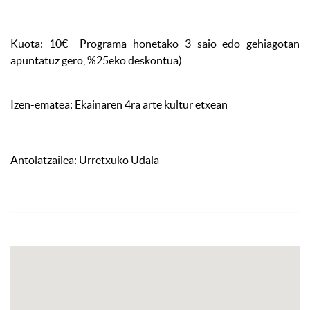
Kuota: 10€ Programa honetako 3 saio edo gehiagotan
apuntatuz gero, %25eko deskontua)
Izen-ematea: Ekainaren 4ra arte kultur etxean
Antolatzailea: Urretxuko Udala