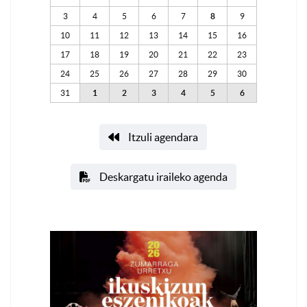
3
4
5
6
7
8
9
10
11
12
13
14
15
16
17
18
19
20
21
22
23
24
25
26
27
28
29
30
31
1
2
3
4
5
6
Itzuli agendara
Deskargatu iraileko agenda