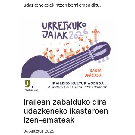
udazkeneko ekintzen berri eman ditu.
Irailean zabalduko dira
udazkeneko ikastaroen
izen-emateak
06 Abuztua 2026