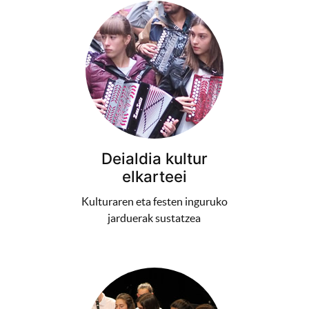
Deialdia kultur
elkarteei
Kulturaren eta festen inguruko
jarduerak sustatzea