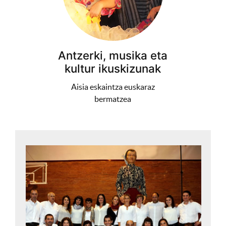
Antzerki, musika eta
kultur ikuskizunak
Aisia eskaintza euskaraz
bermatzea