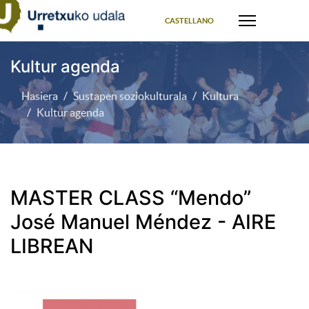
Select your language
CASTELLANO
Kultur agenda
Hasiera
Sustapen soziokulturala
Kultura
Kultur agenda
MASTER CLASS “Mendo”
José Manuel Méndez - AIRE
LIBREAN