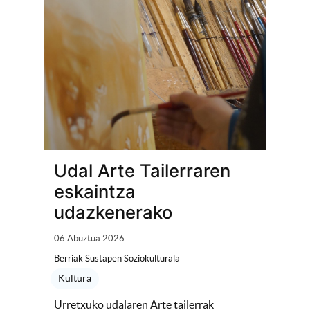
Udal Arte Tailerraren
eskaintza
udazkenerako
06 Abuztua 2026
Berriak Sustapen Soziokulturala
Kultura
Urretxuko udalaren Arte tailerrak