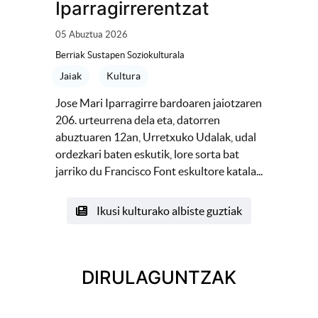
Iparragirrerentzat
05 Abuztua 2026
Berriak Sustapen Soziokulturala
Jaiak
Kultura
Jose Mari Iparragirre bardoaren jaiotzaren
206. urteurrena dela eta, datorren
abuztuaren 12an, Urretxuko Udalak, udal
ordezkari baten eskutik, lore sorta bat
jarriko du Francisco Font eskultore katala...
Ikusi kulturako albiste guztiak
DIRULAGUNTZAK