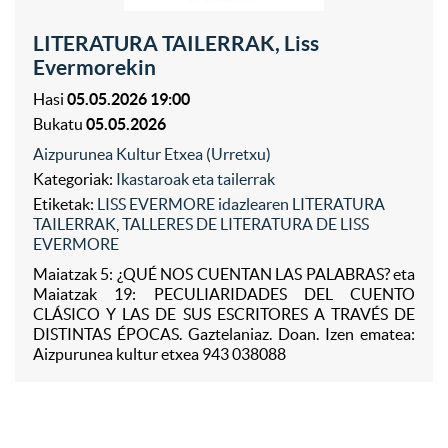
LITERATURA TAILERRAK, Liss
Evermorekin
Hasi
05.05.2026 19:00
Bukatu
05.05.2026
Aizpurunea Kultur Etxea (Urretxu)
Kategoriak:
Ikastaroak eta tailerrak
Etiketak:
LISS EVERMORE idazlearen LITERATURA
TAILERRAK
,
TALLERES DE LITERATURA DE LISS
EVERMORE
Maiatzak 5: ¿QUÉ NOS CUENTAN LAS PALABRAS? eta
Maiatzak 19: PECULIARIDADES DEL CUENTO
CLÁSICO Y LAS DE SUS ESCRITORES A TRAVÉS DE
DISTINTAS ÉPOCAS. Gaztelaniaz. Doan. Izen ematea:
Aizpurunea kultur etxea 943 038088