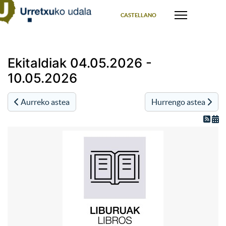
Select your language
CASTELLANO
Ekitaldiak 04.05.2026 -
10.05.2026
Aurreko astea
Hurrengo astea