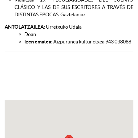
CLÁSICO Y LAS DE SUS ESCRITORES A TRAVÉS DE
DISTINTAS ÉPOCAS. Gaztelaniaz.
ANTOLATZAILEA
: Urretxuko Udala
Doan
Izen ematea
: Aizpurunea kultur etxea 943 038088