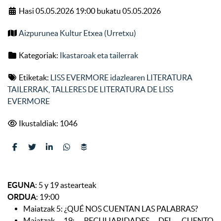
Hasi 05.05.2026 19:00 bukatu 05.05.2026
Aizpurunea Kultur Etxea (Urretxu)
Kategoriak:
Ikastaroak eta tailerrak
Etiketak:
LISS EVERMORE idazlearen LITERATURA
TAILERRAK
,
TALLERES DE LITERATURA DE LISS
EVERMORE
Ikustaldiak: 1046
EGUNA
: 5 y 19 astearteak
ORDUA
: 19:00
Maiatzak 5: ¿QUÉ NOS CUENTAN LAS PALABRAS?
Maiatzak 19: PECULIARIDADES DEL CUENTO