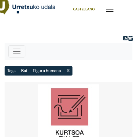
Select your language
CASTELLANO
Taga
Bai
Figura humana