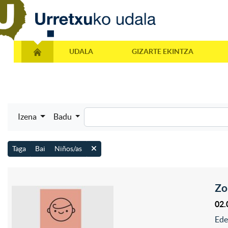
UDALA
GIZARTE EKINTZA
Izena
Badu
Taga
Bai
Niños/as
Zo
02.
Ede