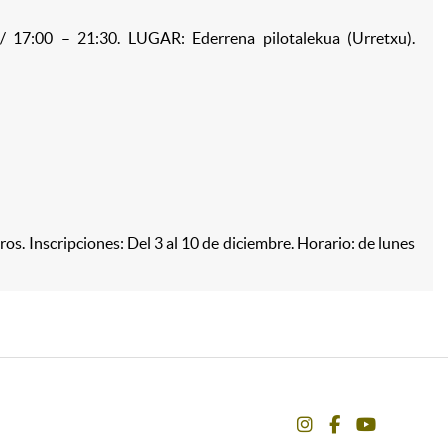
 17:00 – 21:30. LUGAR: Ederrena pilotalekua (Urretxu).
Bi
ros. Inscripciones: Del 3 al 10 de diciembre. Horario: de lunes
instagram
facebook
youtube