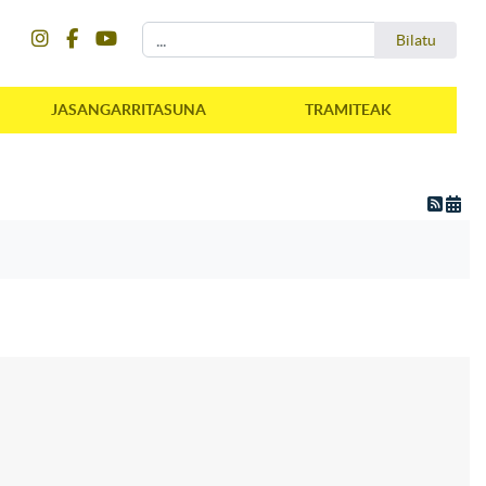
instagram
facebook
youtube
Bilatu
Bilatu
JASANGARRITASUNA
TRAMITEAK