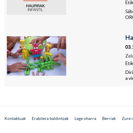
Eti
Sáb
ORG
Ha
03.
Zel
Eti
Dir
a v
Kontaktuak
Erabilera baldintzak
Lege oharra
Berriak
Zure i