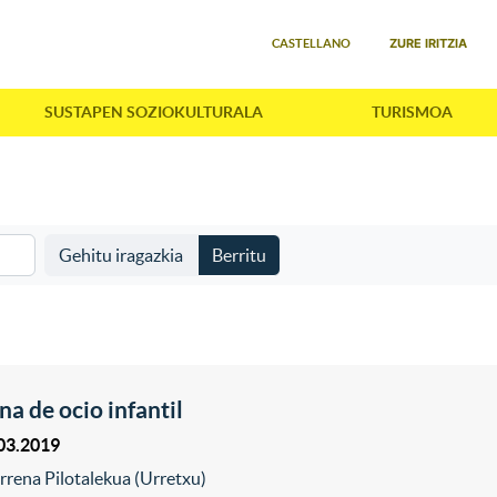
Select your language
ZURE IRITZIA
CASTELLANO
SUSTAPEN SOZIOKULTURALA
TURISMOA
Gehitu iragazkia
Berritu
na de ocio infantil
03.2019
rrena Pilotalekua (Urretxu)