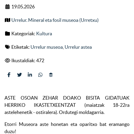
19.05.2026
Urrelur. Mineral eta fosil museoa (Urretxu)
Kategoriak:
Kultura
Etiketak:
Urrelur museoa
,
Urrelur astea
Ikustaldiak: 472
ASTE OSOAN ZEHAR DOAKO BISITA GIDATUAK
HERRIKO IKASTETXEENTZAT (maiatzak 18-22ra
astelehenetik - ostiralera). Ordutegi moldagarria.
Etorri Museora aste honetan eta oparitxo bat eramango
duzu!