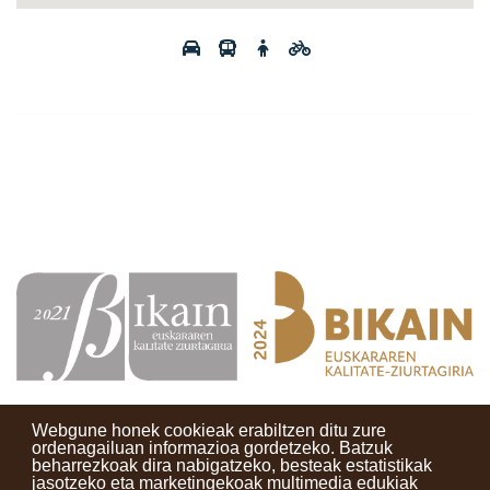
Webgune honek cookieak erabiltzen ditu zure
ordenagailuan informazioa gordetzeko. Batzuk
beharrezkoak dira nabigatzeko, besteak estatistikak
Kontaktuak
Erabilera baldintzak
Lege oharra
Berriak
jasotzeko eta marketingekoak multimedia edukiak