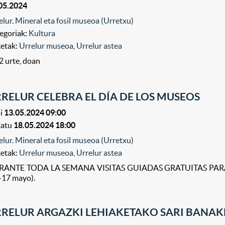
05.2024
elur. Mineral eta fosil museoa (Urretxu)
egoriak:
Kultura
ketak:
Urrelur museoa
,
Urrelur astea
2 urte, doan
RELUR CELEBRA EL DÍA DE LOS MUSEOS
i
13.05.2024 09:00
katu
18.05.2024 18:00
elur. Mineral eta fosil museoa (Urretxu)
ketak:
Urrelur museoa
,
Urrelur astea
RANTE TODA LA SEMANA VISITAS GUIADAS GRATUITAS PA
-17 mayo).
RELUR ARGAZKI LEHIAKETAKO SARI BANAK