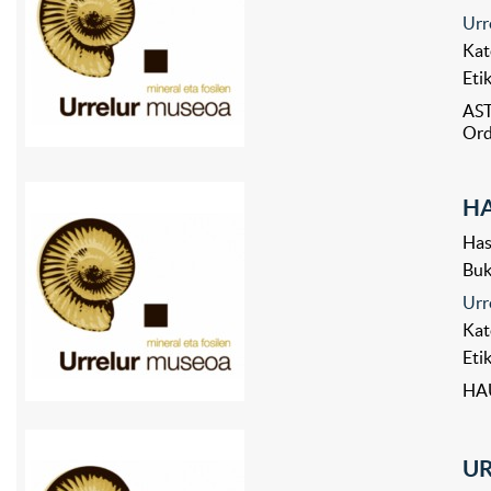
Urr
Kat
Eti
AST
Ord
HA
Has
Bu
Urr
Kat
Eti
HA
UR