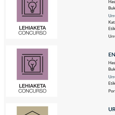
Has
Bu
Urr
Kat
Eti
Urr
E
Has
Bu
Urr
Eti
Por
UR