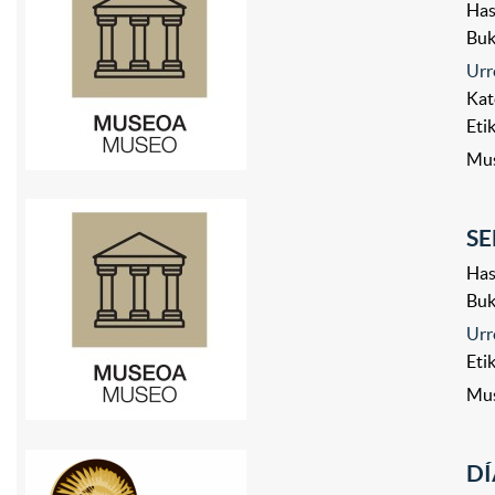
Has
Bu
Urr
Kat
Eti
Mus
SE
Has
Bu
Urr
Eti
Mus
DÍ