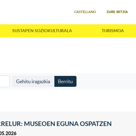
Select your language
ZURE IRITZIA
CASTELLANO
SUSTAPEN SOZIOKULTURALA
TURISMOA
Gehitu iragazkia
Berritu
RELUR: MUSEOEN EGUNA OSPATZEN
05.2026