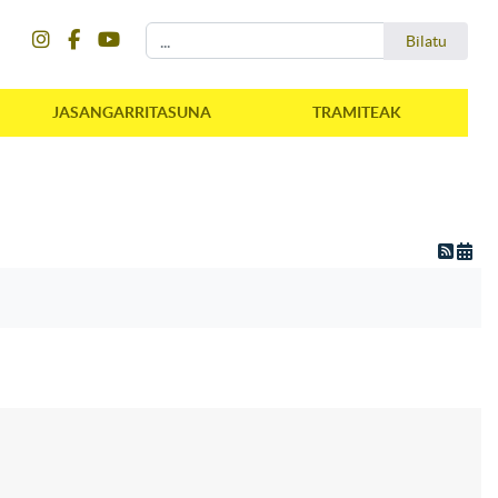
instagram
facebook
youtube
Bilatu
Bilatu
JASANGARRITASUNA
TRAMITEAK