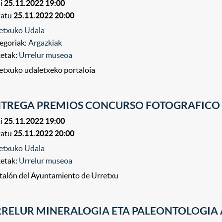
i
25.11.2022 19:00
katu
25.11.2022 20:00
etxuko Udala
egoriak:
Argazkiak
ketak:
Urrelur museoa
etxuko udaletxeko portaloia
NTREGA PREMIOS CONCURSO FOTOGRAFICO
i
25.11.2022 19:00
katu
25.11.2022 20:00
etxuko Udala
ketak:
Urrelur museoa
talón del Ayuntamiento de Urretxu
RELUR MINERALOGIA ETA PALEONTOLOGIA 