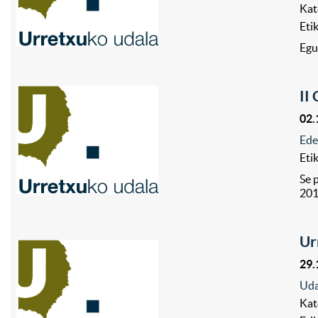
Kat
Eti
Egu
II
02.
Ede
Eti
Se 
201
Ur
29.
Uda
Kat