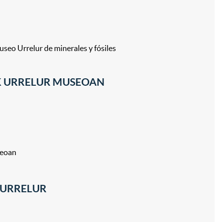
o Urrelur de minerales y fósiles
K URRELUR MUSEOAN
seoan
 URRELUR