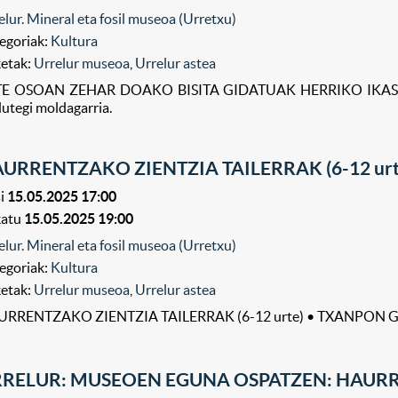
elur. Mineral eta fosil museoa (Urretxu)
egoriak:
Kultura
ketak:
Urrelur museoa
,
Urrelur astea
E OSOAN ZEHAR DOAKO BISITA GIDATUAK HERRIKO IKASTETXEE
utegi moldagarria.
URRENTZAKO ZIENTZIA TAILERRAK (6-12 urt
i
15.05.2025 17:00
katu
15.05.2025 19:00
elur. Mineral eta fosil museoa (Urretxu)
egoriak:
Kultura
ketak:
Urrelur museoa
,
Urrelur astea
URRENTZAKO ZIENTZIA TAILERRAK (6-12 urte) • TXANPON G
RELUR: MUSEOEN EGUNA OSPATZEN: HAURR