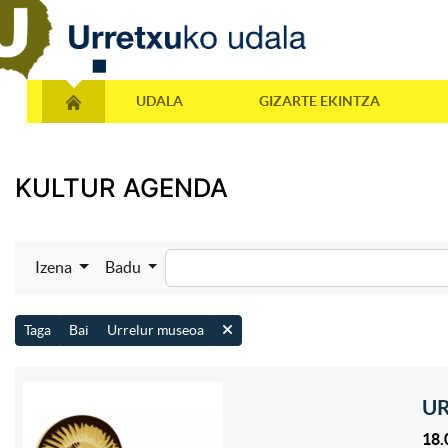
UDALA
GIZARTE EKINTZA
KULTUR AGENDA
Izena
Badu
Taga
Bai
Urrelur museoa
UR
18.