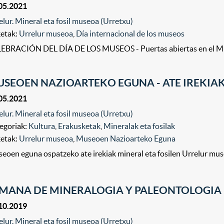
05.2021
elur. Mineral eta fosil museoa (Urretxu)
ketak:
Urrelur museoa
,
Día internacional de los museos
EBRACIÓN DEL DÍA DE LOS MUSEOS - Puertas abiertas en el Muse
SEOEN NAZIOARTEKO EGUNA - ATE IREKIA
05.2021
elur. Mineral eta fosil museoa (Urretxu)
egoriak:
Kultura
,
Erakusketak
,
Mineralak eta fosilak
ketak:
Urrelur museoa
,
Museoen Nazioarteko Eguna
eoen eguna ospatzeko ate irekiak mineral eta fosilen Urrelur mu
MANA DE MINERALOGIA Y PALEONTOLOGIA
10.2019
elur. Mineral eta fosil museoa (Urretxu)