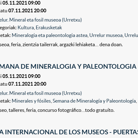
i
05.11.2021 09:00
katu
07.11.2021 20:00
elur. Mineral eta fosil museoa (Urretxu)
egoriak:
Kultura
,
Erakusketak
ketak:
Mineralogia eta paleontologia astea
,
Urrelur museoa
,
Urrelu
eoa, feria, zientzia tailerrak, argazki lehiaketa… dena doan.
MANA DE MINERALOGIA Y PALEONTOLOGIA
i
05.11.2021 09:00
katu
07.11.2021 20:00
elur. Mineral eta fosil museoa (Urretxu)
ketak:
Minerales y fósiles
,
Semana de Mineralogía y Paleontología
,
eo, talleres, feria, concurso fotográfico…todo gratuíto.
A INTERNACIONAL DE LOS MUSEOS - PUERTA