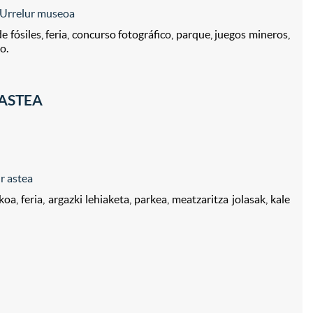
Urrelur museoa
fósiles, feria, concurso fotográfico, parque, juegos mineros,
o.
ASTEA
r astea
a, feria, argazki lehiaketa, parkea, meatzaritza jolasak, kale