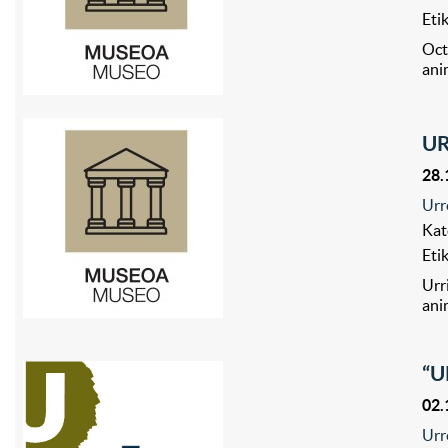
Eti
Oct
ani
UR
28.
Urr
Kat
Eti
Urr
ani
“U
02.
Urr