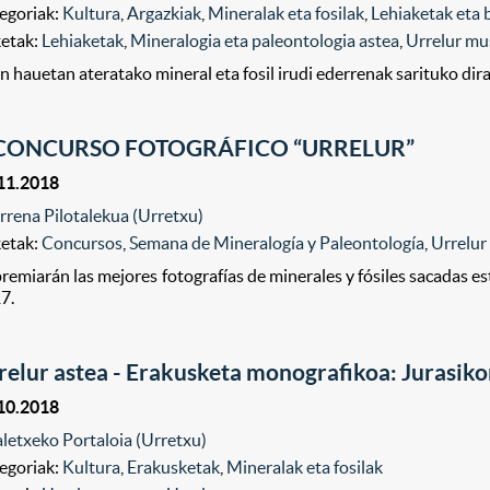
egoriak:
Kultura
,
Argazkiak
,
Mineralak eta fosilak
,
Lehiaketak eta 
ketak:
Lehiaketak
,
Mineralogia eta paleontologia astea
,
Urrelur m
n hauetan ateratako mineral eta fosil irudi ederrenak sarituko dir
 CONCURSO FOTOGRÁFICO “URRELUR”
11.2018
rrena Pilotalekua (Urretxu)
ketak:
Concursos
,
Semana de Mineralogía y Paleontología
,
Urrelu
premiarán las mejores fotografías de minerales y fósiles sacadas es
7.
relur astea - Erakusketa monografikoa: Jurasiko
10.2018
letxeko Portaloia (Urretxu)
egoriak:
Kultura
,
Erakusketak
,
Mineralak eta fosilak