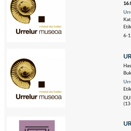
16.
Urr
Kat
Eti
6-1
UR
Has
Bu
Urr
Eti
DU
(13
UR