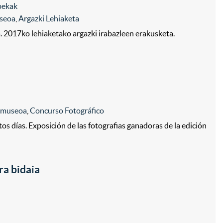
bekak
useoa
,
Argazki Lehiaketa
a. 2017ko lehiaketako argazki irabazleen erakusketa.
r museoa
,
Concurso Fotográfico
tos días. Exposición de las fotografias ganadoras de la edición
ra bidaia