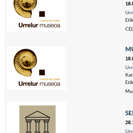
18.
Urr
Eti
CEL
MU
18.
Urr
Kat
Eti
Mus
SE
28.
Urr