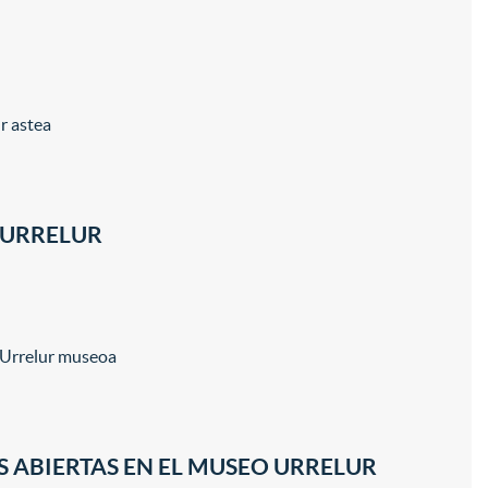
r astea
 URRELUR
Urrelur museoa
S ABIERTAS EN EL MUSEO URRELUR