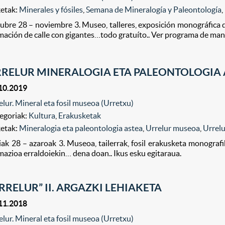
ketak:
Minerales y fósiles
,
Semana de Mineralogía y Paleontología
,
ubre 28 – noviembre 3. Museo, talleres, exposición monográfica de 
mación de calle con gigantes…todo gratuíto.. Ver programa de man
RELUR MINERALOGIA ETA PALEONTOLOGIA 
10.2019
elur. Mineral eta fosil museoa (Urretxu)
egoriak:
Kultura
,
Erakusketak
ketak:
Mineralogia eta paleontologia astea
,
Urrelur museoa
,
Urrelu
iak 28 – azaroak 3. Museoa, tailerrak, fosil erakusketa monografiko
mazioa erraldoiekin… dena doan.. Ikus esku egitaraua.
RRELUR” II. ARGAZKI LEHIAKETA
11.2018
elur. Mineral eta fosil museoa (Urretxu)