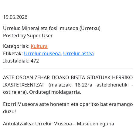
19.05.2026
Urrelur. Mineral eta fosil museoa (Urretxu)
Posted by Super User
Kategoriak:
Kultura
Etiketak:
Urrelur museoa
,
Urrelur astea
Ikustaldiak: 472
ASTE OSOAN ZEHAR DOAKO BISITA GIDATUAK HERRIKO
IKASTETXEENTZAT (maiatzak 18-22ra astelehenetik -
ostiralera). Ordutegi moldagarria.
Etorri Museora aste honetan eta oparitxo bat eramango
duzu!
Antolatzailea: Urrelur Museoa – Museoen eguna