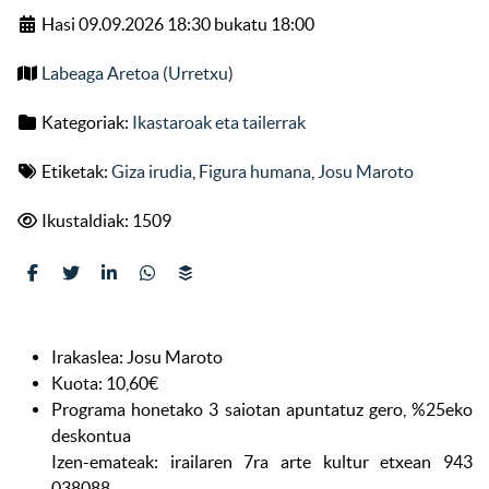
Hasi 09.09.2026 18:30 bukatu 18:00
Labeaga Aretoa (Urretxu)
Kategoriak:
Ikastaroak eta tailerrak
Etiketak:
Giza irudia
,
Figura humana
,
Josu Maroto
Ikustaldiak: 1509
Irakaslea: Josu Maroto
Kuota: 10,60€
Programa honetako 3 saiotan apuntatuz gero, %25eko
deskontua
Izen-emateak: irailaren 7ra arte kultur etxean 943
038088