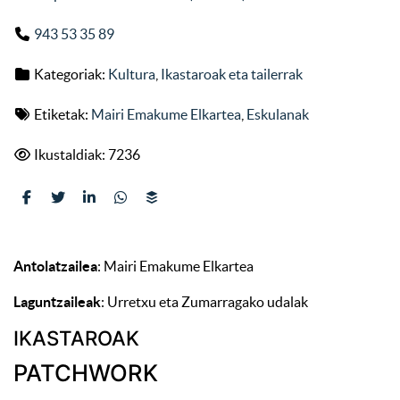
943 53 35 89
Kategoriak:
Kultura
,
Ikastaroak eta tailerrak
Etiketak:
Mairi Emakume Elkartea
,
Eskulanak
Ikustaldiak: 7236
Antolatzailea
: Mairi Emakume Elkartea
Laguntzaileak
: Urretxu eta Zumarragako udalak
IKASTAROAK
PATCHWORK