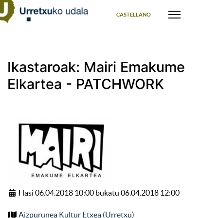
Select your language
CASTELLANO
Ikastaroak: Mairi Emakume
Elkartea - PATCHWORK
Hasi 06.04.2018 10:00 bukatu 06.04.2018 12:00
Aizpurunea Kultur Etxea (Urretxu)