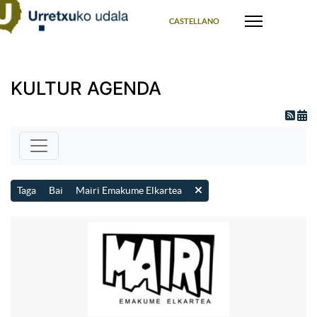
Select your language
CASTELLANO
KULTUR AGENDA
Taga
Bai
Mairi Emakume Elkartea