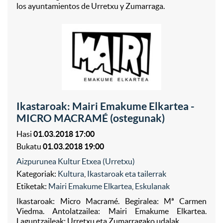
los ayuntamientos de Urretxu y Zumarraga.
Ikastaroak: Mairi Emakume Elkartea -
MICRO MACRAMÉ (ostegunak)
Hasi
01.03.2018 17:00
Bukatu
01.03.2018 19:00
Aizpurunea Kultur Etxea (Urretxu)
Kategoriak:
Kultura
,
Ikastaroak eta tailerrak
Etiketak:
Mairi Emakume Elkartea
,
Eskulanak
Ikastaroak: Micro Macramé. Begiralea: Mª Carmen
Viedma. Antolatzailea: Mairi Emakume Elkartea.
Laguntzaileak: Urretxu eta Zumarragako udalak.