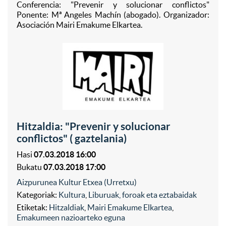
Conferencia: "Prevenir y solucionar conflictos"
Ponente: Mª Angeles Machín (abogado). Organizador:
Asociación Mairi Emakume Elkartea.
Hitzaldia: "Prevenir y solucionar
conflictos" ( gaztelania)
Hasi
07.03.2018 16:00
Bukatu
07.03.2018 17:00
Aizpurunea Kultur Etxea (Urretxu)
Kategoriak:
Kultura
,
Liburuak, foroak eta eztabaidak
Etiketak:
Hitzaldiak
,
Mairi Emakume Elkartea
,
Emakumeen nazioarteko eguna