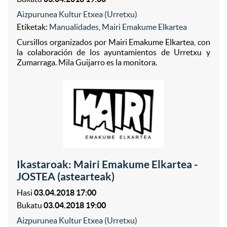
Aizpurunea Kultur Etxea (Urretxu)
Etiketak:
Manualidades
,
Mairi Emakume Elkartea
Cursillos organizados por Mairi Emakume Elkartea, con
la colaboración de los ayuntamientos de Urretxu y
Zumarraga. Mila Guijarro es la monitora.
Ikastaroak: Mairi Emakume Elkartea -
JOSTEA (astearteak)
Hasi
03.04.2018 17:00
Bukatu
03.04.2018 19:00
Aizpurunea Kultur Etxea (Urretxu)