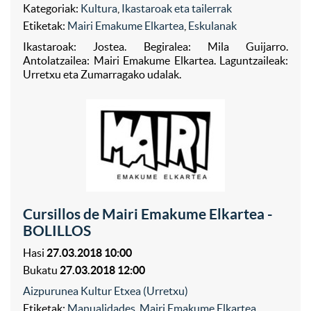
Kategoriak:
Kultura
,
Ikastaroak eta tailerrak
Etiketak:
Mairi Emakume Elkartea
,
Eskulanak
Ikastaroak: Jostea. Begiralea: Mila Guijarro.
Antolatzailea: Mairi Emakume Elkartea. Laguntzaileak:
Urretxu eta Zumarragako udalak.
Cursillos de Mairi Emakume Elkartea -
BOLILLOS
Hasi
27.03.2018 10:00
Bukatu
27.03.2018 12:00
Aizpurunea Kultur Etxea (Urretxu)
Etiketak:
Manualidades
,
Mairi Emakume Elkartea