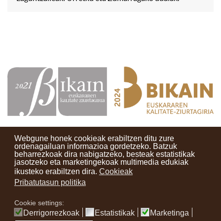
Webgune honek cookieak erabiltzen ditu zure
ordenagailuan informazioa gordetzeko. Batzuk
beharrezkoak dira nabigatzeko, besteak estatistikak
Kontaktuak
Erabilera baldintzak
Lege oharra
Berriak
jasotzeko eta marketingekoak multimedia edukiak
ikusteko erabiltzen dira.
Cookieak
Zure iritzia
Pribatutasun politika
Cookie settings:
instagram
facebook
youtube
Derrigorrezkoak
Estatistikak
Marketinga