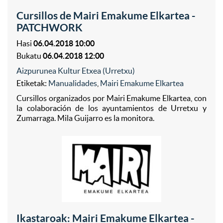
Cursillos de Mairi Emakume Elkartea -
PATCHWORK
Hasi
06.04.2018 10:00
Bukatu
06.04.2018 12:00
Aizpurunea Kultur Etxea (Urretxu)
Etiketak:
Manualidades
,
Mairi Emakume Elkartea
Cursillos organizados por Mairi Emakume Elkartea, con
la colaboración de los ayuntamientos de Urretxu y
Zumarraga. Mila Guijarro es la monitora.
Ikastaroak: Mairi Emakume Elkartea -