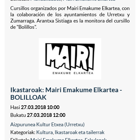
Cursillos organizados por Mairi Emakume Elkartea, con
la colaboración de los ayuntamientos de Urretxu y
Zumarraga. Arantxa Sistiaga es la monitora del cursillo
de "Bolillos".
Ikastaroak: Mairi Emakume Elkartea -
BOLILLOAK
Hasi
27.03.2018 10:00
Bukatu
27.03.2018 12:00
Aizpurunea Kultur Etxea (Urretxu)
Kategoriak:
Kultura
,
Ikastaroak eta tailerrak
Etiketak:
Mairi Emakume Elkartea
,
Eskulanak