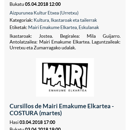
Bukatu
05.04.2018 12:00
Aizpurunea Kultur Etxea (Urretxu)
Kategoriak:
Kultura
,
Ikastaroak eta tailerrak
Etiketak:
Mairi Emakume Elkartea
,
Eskulanak
Ikastaroak: Jostea. Begiralea: Mila Guijarro.
Antolatzailea: Mairi Emakume Elkartea. Laguntzaileak:
Urretxu eta Zumarragako udalak.
Cursillos de Mairi Emakume Elkartea -
COSTURA (martes)
Hasi
03.04.2018 17:00
Bukatu
03.04.2018 19:00