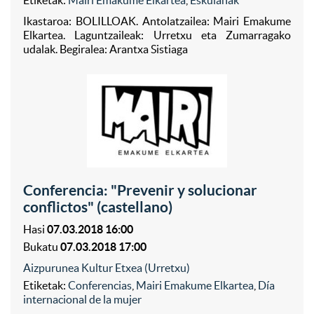
Ikastaroa: BOLILLOAK. Antolatzailea: Mairi Emakume
Elkartea. Laguntzaileak: Urretxu eta Zumarragako
udalak. Begiralea: Arantxa Sistiaga
Conferencia: "Prevenir y solucionar
conflictos" (castellano)
Hasi
07.03.2018 16:00
Bukatu
07.03.2018 17:00
Aizpurunea Kultur Etxea (Urretxu)
Etiketak:
Conferencias
,
Mairi Emakume Elkartea
,
Día
internacional de la mujer