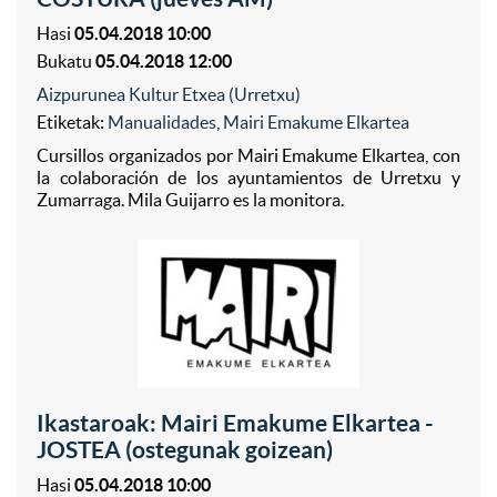
Hasi
05.04.2018 10:00
Bukatu
05.04.2018 12:00
Aizpurunea Kultur Etxea (Urretxu)
Etiketak:
Manualidades
,
Mairi Emakume Elkartea
Cursillos organizados por Mairi Emakume Elkartea, con
la colaboración de los ayuntamientos de Urretxu y
Zumarraga. Mila Guijarro es la monitora.
Ikastaroak: Mairi Emakume Elkartea -
JOSTEA (ostegunak goizean)
Hasi
05.04.2018 10:00