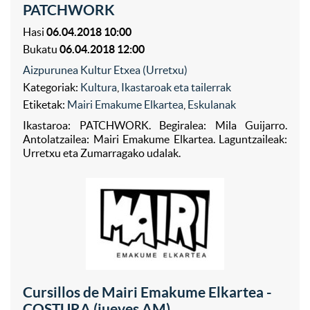
PATCHWORK
Hasi
06.04.2018 10:00
Bukatu
06.04.2018 12:00
Aizpurunea Kultur Etxea (Urretxu)
Kategoriak:
Kultura
,
Ikastaroak eta tailerrak
Etiketak:
Mairi Emakume Elkartea
,
Eskulanak
Ikastaroa: PATCHWORK. Begiralea: Mila Guijarro.
Antolatzailea: Mairi Emakume Elkartea. Laguntzaileak:
Urretxu eta Zumarragako udalak.
Cursillos de Mairi Emakume Elkartea -
COSTURA (jueves AM)