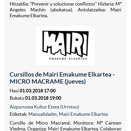
Hitzaldia: "Prevenir y solucionar conflictos" Hizlaria: Mª
Angeles Machín (abokatua). Antolatzailea: Mairi
Emakume Elkartea.
Cursillos de Mairi Emakume Elkartea -
MICRO MACRAME (jueves)
Hasi
01.03.2018 17:00
Bukatu
01.03.2018 19:00
Aizpurunea Kultur Etxea (Urretxu)
Etiketak:
Manualidades
,
Mairi Emakume Elkartea
Cursillo de Micro Macramé. Monitora: Mª Carmen
Viedma. Organiza: Mairi Emakume Elkartea. Colaboran