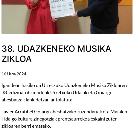
38. UDAZKENEKO MUSIKA
ZIKLOA
16 Urria 2024
Igandean hasiko da Urretxuko Udazkeneko Musika Zikloaren
38. edizioa, ohi moduak Urretxuko Udalak eta Goiargi
abesbatzak lankidetzan antolatuta.
Javier Arratibel Goiargi abesbatzako zuzendariak eta Maialen
Fidalgo kultura zinegotziak prentsaurrekoa eskaini zuten
zikloaren berri emateko.