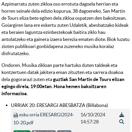
Azpimarratu zuten zikloa oso errotuta dagoela herrian eta
horren seinale dela edizio kopurua, 38 dagoeneko, San Martin
de Tours eliza bete egiten dela zikloa ospatzen den bakoitzean.
Goiargiren lana ere eskertu zuten Udaletik, abesbatzako kideak
eta beraien laguntza ezinbestekoak baitira ziklo hau
antolatzeko eta gainera izaera berezia ematen diote. Biok luzatu
zioten publikoari gonbidapena zuzeneko musika koralaz
disfrutatzeko.
Ondoren, Musika zikloan parte hartuko duten taldeak eta
kontzertuen datak jakitera eman zituzten eta sarrera doakoa
dela gogorarazi zuten eta
guztiak San Martin de Tours elizan
egingo direla, 19:00etan. Hona hemen bakoitzaren
informazioa.
URRIAK 20: ERESARGI ABESBATZA (Billabona)
esku orria ERESARGI2024-
16/10/2024
14:57:28
10-20.pdf