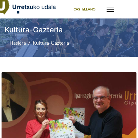
Select your language
CASTELLANO
Kultura-Gazteria
Hasiera
Kultura-Gazteria