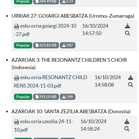
Popular
344.49 KB
573
URRIAK 27: GOIARGI ABESBATZA (Urretxu-Zumarraga)
esku orria goiargi 2024-10
16/10/2024
14:57:50
-27.pdf
Popular
323.81 KB
587
AZAROAK 3: THE RESONANTZ CHILDREN´S CHOIR
(Indonesia)
esku orria RESONANTZ CHILD
16/10/2024
14:58:08
RENS 2024-11-03.pdf
Popular
291.05 KB
598
AZAROAK 10: SANTA ZEZILIA ABESBATZA (Donostia)
esku orria szezilia 24-11-
16/10/2024
14:58:24
10.pdf