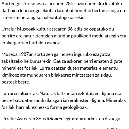
Aurtengo Urrelur astea urriaren 28tik azaroaren 3ra luzatuko
da, baina lehenengo ekintza larunbat honetan bertan izango da
irteera mineralogiko paleontologikoarekin.
Urrelur Museoak kultur astearen 36. edizioa ospatuko du
berriro ere natur zientzien mundua publikoari modu atsegin eta
erakargarrian hurbildu asmoz.
Museoa 1987an sortu zen gai honen inguruko ezagutza
zabaltzeko helburuarekin. Gauza askoren berri ematen digute
mineral eta fosilek; Lurra osatzen duten materiaz, elementu
kimikoez eta munduaren bilakaeraz mintzatzen zaizkigu,
besteak beste.
Lurraren altxorrak. Naturak batzuetan ezkutatzen diguna eta
beste batzuetan modu ikusgarrian erakusten diguna. Mineralak,
fosilak, harriak, ezinezko forma geologikoak...
Urrelur Astearen 36. edizioaren egitaraua aurkezten dizuegu,