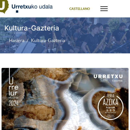
Select your language
CASTELLANO
Kultura-Gazteria
Hasiera
Kultura-Gazteria