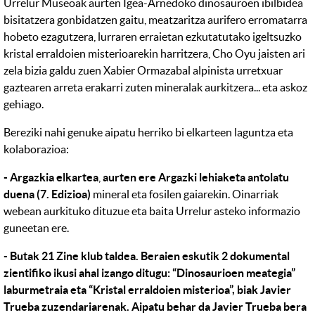
Urrelur Museoak aurten Igea-Arnedoko dinosauroen ibilbidea
bisitatzera gonbidatzen gaitu, meatzaritza aurifero erromatarra
hobeto ezagutzera, lurraren erraietan ezkutatutako igeltsuzko
kristal erraldoien misterioarekin harritzera, Cho Oyu jaisten ari
zela bizia galdu zuen Xabier Ormazabal alpinista urretxuar
gaztearen arreta erakarri zuten mineralak aurkitzera... eta askoz
gehiago.
Bereziki nahi genuke aipatu herriko bi elkarteen laguntza eta
kolaborazioa:
- Argazkia elkartea
,
aurten ere Argazki lehiaketa antolatu
duena (7. Edizioa)
mineral eta fosilen gaiarekin. Oinarriak
webean aurkituko dituzue eta baita Urrelur asteko informazio
guneetan ere.
- Butak 21 Zine klub taldea. Beraien eskutik 2 dokumental
zientifiko ikusi ahal izango ditugu: “Dinosaurioen meategia”
laburmetraia eta “Kristal erraldoien misterioa”, biak Javier
Trueba zuzendariarenak. Aipatu behar da Javier Trueba bera