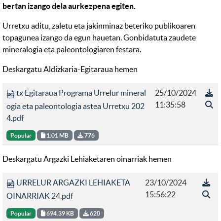
bertan izango dela aurkezpena egiten.
Urretxu aditu, zaletu eta jakinminaz beteriko publikoaren
topagunea izango da egun hauetan. Gonbidatuta zaudete
mineralogia eta paleontologiaren festara.
Deskargatu Aldizkaria-Egitaraua hemen
tx Egitaraua Programa Urrelur mineral
25/10/2024
11:35:58
ogia eta paleontologia astea Urretxu 202
4.pdf
Popular
1.01 MB
776
Deskargatu Argazki Lehiaketaren oinarriak hemen
URRELUR ARGAZKI LEHIAKETA
23/10/2024
15:56:22
OINARRIAK 24.pdf
Popular
694.39 KB
620