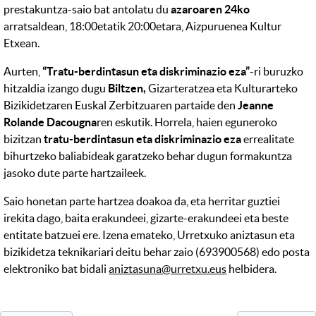
prestakuntza-saio bat antolatu du
azaroaren 24ko
arratsaldean, 18:00etatik 20:00etara, Aizpuruenea Kultur
Etxean.
Aurten,
“Tratu-berdintasun eta diskriminazio eza”
-ri buruzko
hitzaldia izango dugu
Biltzen,
Gizarteratzea eta Kulturarteko
Bizikidetzaren Euskal Zerbitzuaren partaide den
Jeanne
Rolande Dacougna
ren eskutik. Horrela, haien eguneroko
bizitzan
tratu-berdintasun eta diskriminazio eza
errealitate
bihurtzeko baliabideak garatzeko behar dugun formakuntza
jasoko dute parte hartzaileek.
Saio honetan parte hartzea doakoa da, eta herritar guztiei
irekita dago, baita erakundeei, gizarte-erakundeei eta beste
entitate batzuei ere. Izena emateko, Urretxuko aniztasun eta
bizikidetza teknikariari deitu behar zaio (693900568) edo posta
elektroniko bat bidali
aniztasuna@urretxu.eus
helbidera.