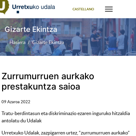
Select your language
CASTELLANO
Gizarte Ekintza
Hasiera
Gizarte Ekintza
Zurrumurruen aurkako
prestakuntza saioa
09 Azaroa 2022
Tratu-berdintasun eta diskriminazio ezaren inguruko hitzaldia
antolatu du Udalak
Urretxuko Udalak, zazpigarren urtez, “zurrumurruen aurkako”