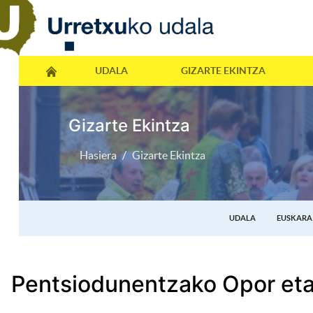
UDALA
GIZARTE EKINTZA
Gizarte Ekintza
Hasiera
Gizarte Ekintza
UDALA
EUSKARA
Pentsiodunentzako Opor et