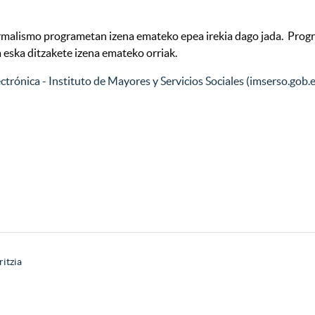
malismo programetan izena emateko epea irekia dago jada. Progr
 eska ditzakete izena emateko orriak.
ectrónica - Instituto de Mayores y Servicios Sociales (imserso.gob.e
ritzia