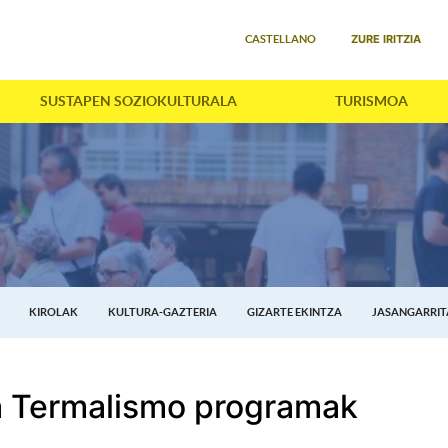
Select your language
ZURE IRITZIA
CASTELLANO
SUSTAPEN SOZIOKULTURALA
TURISMOA
KIROLAK
KULTURA-GAZTERIA
GIZARTE EKINTZA
JASANGARRI
a Termalismo programak