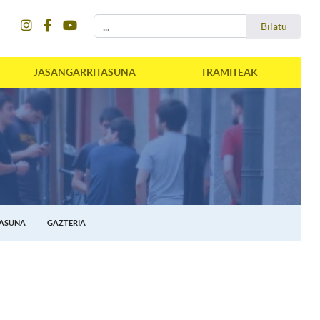
instagram
facebook
youtube
Bilatu
Bilatu
JASANGARRITASUNA
TRAMITEAK
TASUNA
GAZTERIA