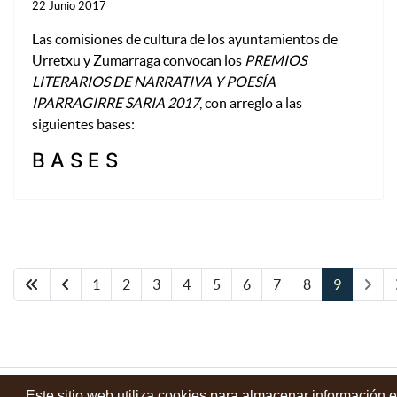
22 Junio 2017
Las comisiones de cultura de los ayuntamientos de
Urretxu y Zumarraga convocan los
PREMIOS
LITERARIOS DE NARRATIVA Y POESÍA
IPARRAGIRRE SARIA 2017
, con arreglo a las
siguientes bases:
B A S E S
1
2
3
4
5
6
7
8
9
Este sitio web utiliza cookies para almacenar información 