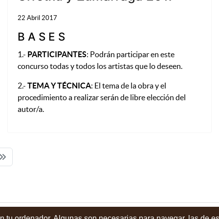
22 Abril 2017
B A S E S
1.-
PARTICIPANTES
: Podrán participar en este
concurso todas y todos los artistas que lo deseen.
2.-
TEMA Y TÉCNICA
: El tema de la obra y el
procedimiento a realizar serán de libre elección del
autor/a.
en tu ordenador. Algunas son necesarias para navegar, las de e