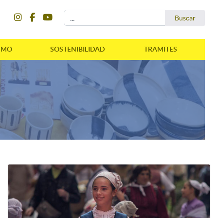
instagram
facebook
youtube
Buscar...
Buscar
SMO
SOSTENIBILIDAD
TRÁMITES