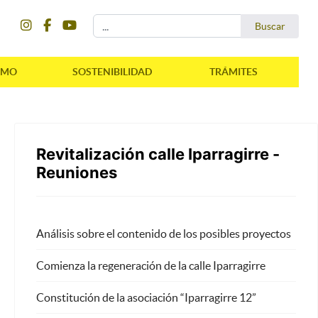
instagram
facebook
youtube
Buscar...
Buscar
SMO
SOSTENIBILIDAD
TRÁMITES
Revitalización calle Iparragirre -
Reuniones
Análisis sobre el contenido de los posibles proyectos
Comienza la regeneración de la calle Iparragirre
Constitución de la asociación “Iparragirre 12”