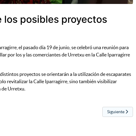
e los posibles proyectos
arragirre, el pasado día 19 de junio, se celebró una reunión para
lar por los y las comerciantes de Urretxu en la Calle Iparragirre
s distintos proyectos se orientarán a la utilización de escaparates
o revitalizar la Calle Iparragirre, sino también visibilizar
a de Urretxu.
Artículo siguie
Siguiente