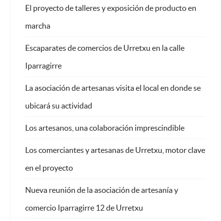
El proyecto de talleres y exposición de producto en
marcha
Escaparates de comercios de Urretxu en la calle
Bu
Iparragirre
La asociación de artesanas visita el local en donde se
ubicará su actividad
Los artesanos, una colaboración imprescindible
Los comerciantes y artesanas de Urretxu, motor clave
en el proyecto
nte: Escaparates de comercios de Urretxu en la calle Iparragirre
Nueva reunión de la asociación de artesanía y
comercio Iparragirre 12 de Urretxu