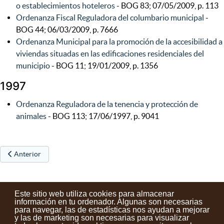
o establecimientos hoteleros
- BOG 83; 07/05/2009, p. 113
Ordenanza Fiscal Reguladora del columbario municipal
-
BOG 44; 06/03/2009, p. 7666
Ordenanza Municipal para la promoción de la accesibilidad a
viviendas situadas en las edificaciones residenciales del
municipio
- BOG 11; 19/01/2009, p. 1356
1997
Ordenanza Reguladora de la tenencia y protección de
animales
- BOG 113; 17/06/1997, p. 9041
Artículo anterior: Ordenanzas Fiscales 2019
Anterior
Este sitio web utiliza cookies para almacenar
información en tu ordenador. Algunas son necesarias
para navegar, las de estadísticas nos ayudan a mejorar
y las de marketing son necesarias para visualizar